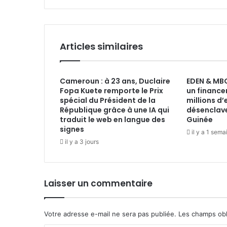
Articles similaires
Cameroun : à 23 ans, Duclaire
EDEN & MBG
Fopa Kuete remporte le Prix
un financ
spécial du Président de la
millions d
République grâce à une IA qui
désenclav
traduit le web en langue des
Guinée
signes
il y a 1 sema
il y a 3 jours
Laisser un commentaire
Votre adresse e-mail ne sera pas publiée.
Les champs obl