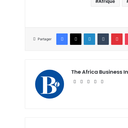
Afrique
Facebook
X
Linkedin
Tumblr
Pin
Partager
The Africa Business I
Website
Facebook
X
Linkedin
Instagram