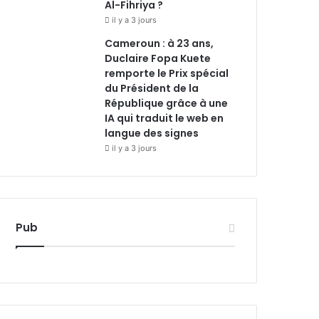
Al-Fihriya ?
il y a 3 jours
Cameroun : à 23 ans,
Duclaire Fopa Kuete
remporte le Prix spécial
du Président de la
République grâce à une
IA qui traduit le web en
langue des signes
il y a 3 jours
Pub