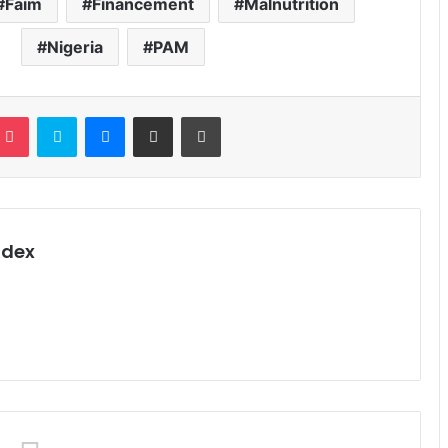
Faim
Financement
Malnutrition
Nigeria
PAM
terest
Pocket
Skype
Messenger
Partager par email
Imprimer
ndex