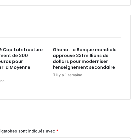
 Capital structure
Ghana : la Banque mondiale
ement de 300
approuve 331 millions de
’euros pour
dollars pour moderniser
er la Moyenne
l’enseignement secondaire
il y a 1 semaine
ine
igatoires sont indiqués avec
*