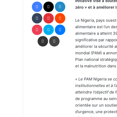
initiative vise à souten
Facebook
X
Linkedin
zéro » et à améliorer l
Tumblr
Pinterest
Reddit
Le Nigeria, pays ouest-
Pocket
Skype
Messenger
alimentaire est l’un d
alimentaire a atteint 
Partager par email
Imprimer
significative par rappo
améliorer la sécurité 
mondial (PAM) a annon
Plan national stratégiq
et la malnutrition dans
« Le PAM Nigeria se c
institutionnelles et à 
atteindre l’objectif de 
de programme au sein de
orientée sur un soutie
d’urgence, une protec