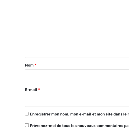
C
o
m
m
e
n
t
a
Nom
*
i
r
e
E-mail
*
*
Enregistrer mon nom, mon e-mail et mon site dans le
Prévenez-moi de tous les nouveaux commentaires par