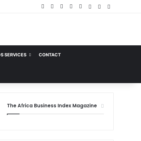
Facebook
X
Linkedin
YouTube
Instagram
Article Aléatoire
Sidebar (barre la
Switch skin
S SERVICES
CONTACT
The Africa Business Index Magazine