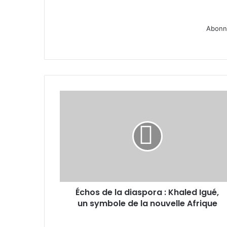
Abonne
Échos
de
la
diaspora :
Khaled
Igué,
un
symbole
de
Échos de la diaspora : Khaled Igué,
la
nouvelle
un symbole de la nouvelle Afrique
Afrique