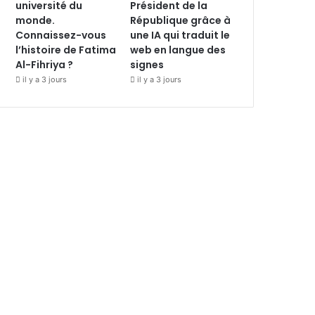
université du
Président de la
monde.
République grâce à
Connaissez-vous
une IA qui traduit le
l’histoire de Fatima
web en langue des
Al-Fihriya ?
signes
il y a 3 jours
il y a 3 jours