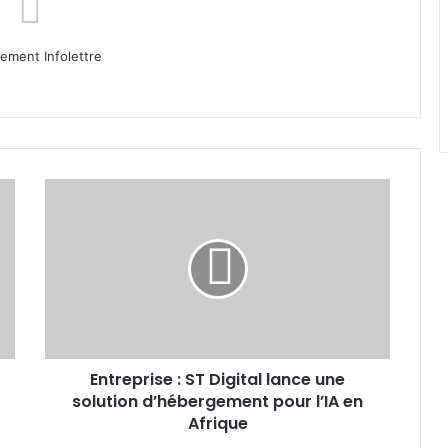
ment Infolettre
Entreprise
:
ST
Digital
lance
une
solution
d’hébergement
pour
Entreprise : ST Digital lance une
l’IA
en
solution d’hébergement pour l’IA en
Afrique
Afrique