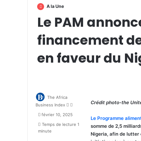
A la Une
Le PAM annonce
financement de 
en faveur du Ni
The Africa
Crédit photo-the Unit
Follow
Envoyer
Business Index
on
un
février 10, 2025
X
courriel
Le Programme aliment
Temps de lecture 1
somme de 2,5 milliard
minute
Nigeria, afin de lutter