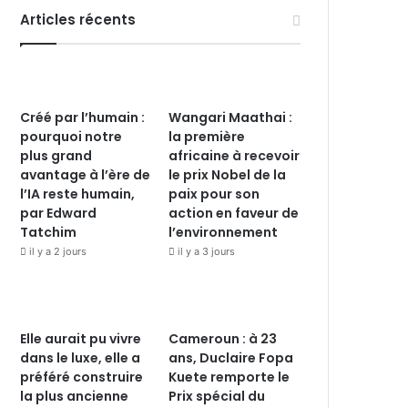
Articles récents
Créé par l’humain :
Wangari Maathai :
pourquoi notre
la première
plus grand
africaine à recevoir
avantage à l’ère de
le prix Nobel de la
l’IA reste humain,
paix pour son
par Edward
action en faveur de
Tatchim
l’environnement
il y a 2 jours
il y a 3 jours
Elle aurait pu vivre
Cameroun : à 23
dans le luxe, elle a
ans, Duclaire Fopa
préféré construire
Kuete remporte le
la plus ancienne
Prix spécial du