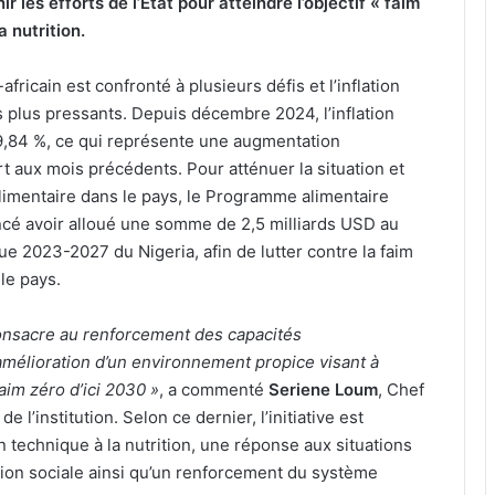
ir les efforts de l’État pour atteindre l’objectif « faim
a nutrition.
africain est confronté à plusieurs défis et l’inflation
es plus pressants. Depuis décembre 2024, l’inflation
39,84 %, ce qui représente une augmentation
rt aux mois précédents. Pour atténuer la situation et
alimentaire dans le pays, le Programme alimentaire
cé avoir alloué une somme de 2,5 milliards USD au
ue 2023-2027 du Nigeria, afin de lutter contre la faim
 le pays.
onsacre au renforcement des capacités
l’amélioration d’un environnement propice visant à
faim zéro d’ici 2030 »
, a commenté
Seriene Loum
, Chef
 l’institution. Selon ce dernier, l’initiative est
n technique à la nutrition, une réponse aux situations
tion sociale ainsi qu’un renforcement du système