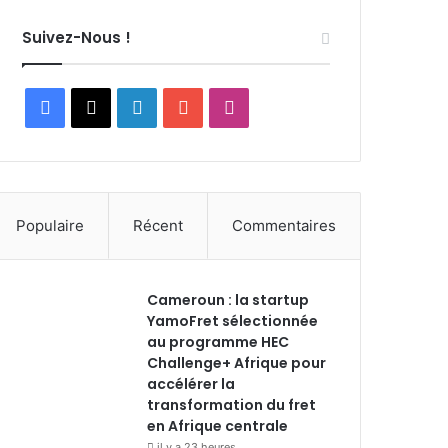
Suivez-Nous !
Facebook
X
Linkedin
YouTube
Instagram
Populaire
Récent
Commentaires
Cameroun : la startup
YamoFret sélectionnée
au programme HEC
Challenge+ Afrique pour
accélérer la
transformation du fret
en Afrique centrale
il y a 23 heures