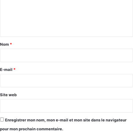
m
e
n
t
a
Nom
*
i
r
e
E-mail
*
*
Site web
Enregistrer mon nom, mon e-mail et mon site dans le navigateur
pour mon prochain commentaire.