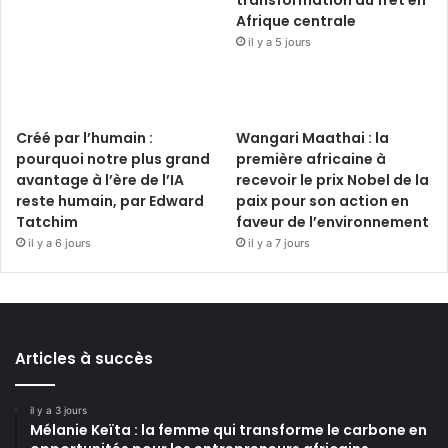
transformation du fret en
Afrique centrale
il y a 5 jours
Créé par l’humain :
Wangari Maathai : la
pourquoi notre plus grand
première africaine à
avantage à l’ère de l’IA
recevoir le prix Nobel de la
reste humain, par Edward
paix pour son action en
Tatchim
faveur de l’environnement
il y a 6 jours
il y a 7 jours
Articles à succès
il y a 3 jours
Mélanie Keïta : la femme qui transforme le carbone en