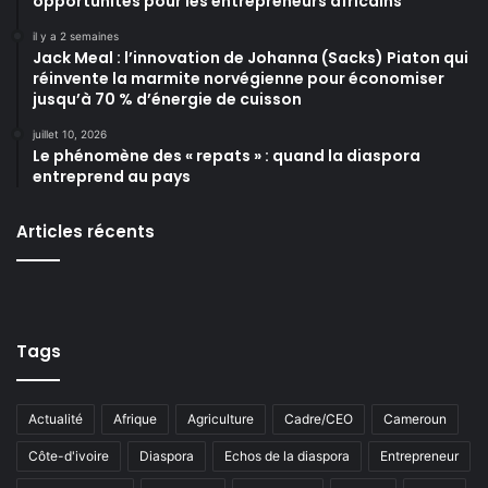
opportunités pour les entrepreneurs africains
il y a 2 semaines
Jack Meal : l’innovation de Johanna (Sacks) Piaton qui
réinvente la marmite norvégienne pour économiser
jusqu’à 70 % d’énergie de cuisson
juillet 10, 2026
Le phénomène des « repats » : quand la diaspora
entreprend au pays
Articles récents
Tags
Actualité
Afrique
Agriculture
Cadre/CEO
Cameroun
Côte-d'ivoire
Diaspora
Echos de la diaspora
Entrepreneur