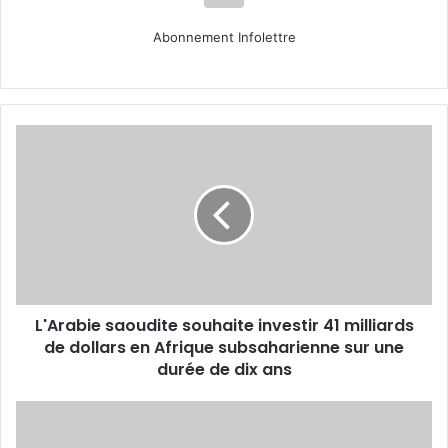
Abonnement Infolettre
L'Arabie
saoudite
souhaite
investir
41
milliards
de
dollars
en
L'Arabie saoudite souhaite investir 41 milliards
Afrique
subsaharienne
de dollars en Afrique subsaharienne sur une
sur
durée de dix ans
une
durée
La
de
société