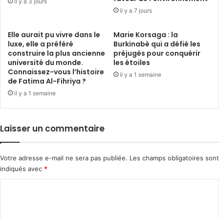
il y a 3 jours
dollars
il y a 7 jours
Elle aurait pu vivre dans le
Marie Korsaga : la
luxe, elle a préféré
Burkinabè qui a défié les
construire la plus ancienne
préjugés pour conquérir
université du monde.
les étoiles
Connaissez-vous l’histoire
il y a 1 semaine
de Fatima Al-Fihriya ?
il y a 1 semaine
Laisser un commentaire
Votre adresse e-mail ne sera pas publiée.
Les champs obligatoires sont
indiqués avec
*
C
o
m