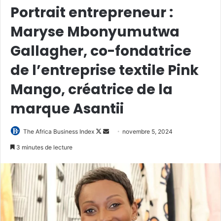
Portrait entrepreneur :
Maryse Mbonyumutwa
Gallagher, co-fondatrice
de l’entreprise textile Pink
Mango, créatrice de la
marque Asantii
Follow
Envoyer
The Africa Business Index
novembre 5, 2024
on
un
3 minutes de lecture
X
courriel