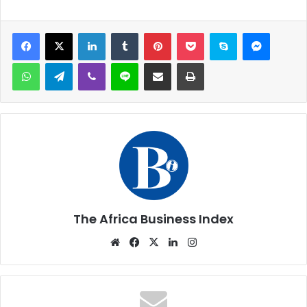
Facebook
X
Linkedin
Tumblr
Pinterest
Pocket
Skype
Messen
WhatsApp
Telegram
Viber
Ligne
Partager par email
Imprimer
The Africa Business Index
Website
Facebook
X
Linkedin
Instagram