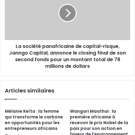
dix
panafricaine
ans
de
capital-
risque,
Janngo
Capital,
annonce
La société panafricaine de capital-risque,
le
closing
Janngo Capital, annonce le closing final de son
final
second fonds pour un montant total de 78
de
millions de dollars
son
second
fonds
Articles similaires
pour
un
montant
total
Mélanie Keïta : la femme
Wangari Maathai : la
de
qui transforme le carbone
première africaine à
78
en opportunités pour les
recevoir le prix Nobel de la
millions
entrepreneurs africains
paix pour son action en
faveur de l’environnement
de