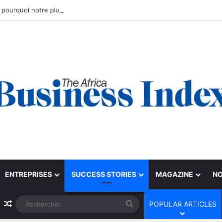
ENTREPRISES
SUCCESS STORIES
MAGAZINE
NO
Article Aléatoire
Rechercher
POPULAR ARTICLES