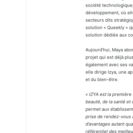
société technologique,
développement, où elle
secteurs dits stratégi
solution « Queekly » q
solution dédiée aux col
Aujourd’hui, Maya abor
projet qui est déjà pl
également avec ses val
elle dirige Izya, une a
et du bien-être.
« IZYA est la première
beauté, de la santé e
permet aux établissemen
prise de rendez-vous à 
d’avantages autant qual
référentiel des meille