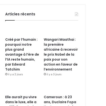
Articles récents
Créé par l’humain :
Wangari Maathai :
pourquoi notre
la première
plus grand
africaine à recevoir
avantage à l’ère de
le prix Nobel de la
l’IA reste humain,
paix pour son
par Edward
action en faveur de
Tatchim
l’environnement
il y a 2 jours
il y a 3 jours
Elle aurait pu vivre
Cameroun : à 23
dans le luxe, elle a
ans, Duclaire Fopa