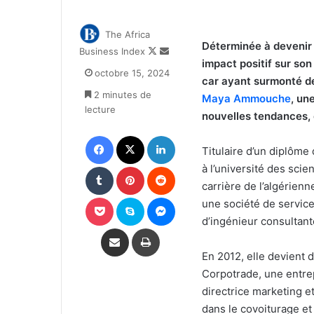
The Africa
Déterminée à devenir 
Follow
Envoyer
Business Index
impact positif sur son
on
un
octobre 15, 2024
X
courriel
car ayant surmonté de
2 minutes de
Maya Ammouche
, un
lecture
nouvelles tendances, 
Facebook
X
Linkedin
Titulaire d’un diplôme
Tumblr
Pinterest
Reddit
à l’université des sci
carrière de l’algérie
Pocket
Skype
Messenger
une société de service
d’ingénieur consultant
Partager par email
Imprimer
En 2012, elle devient
Corpotrade, une entre
directrice marketing e
dans le covoiturage et 