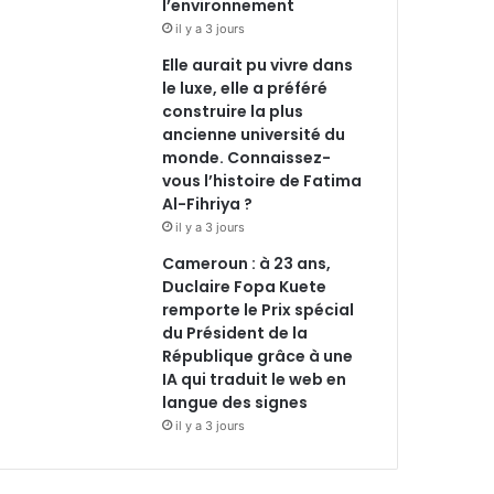
l’environnement
il y a 3 jours
Elle aurait pu vivre dans
le luxe, elle a préféré
construire la plus
ancienne université du
monde. Connaissez-
vous l’histoire de Fatima
Al-Fihriya ?
il y a 3 jours
Cameroun : à 23 ans,
Duclaire Fopa Kuete
remporte le Prix spécial
du Président de la
République grâce à une
IA qui traduit le web en
langue des signes
il y a 3 jours