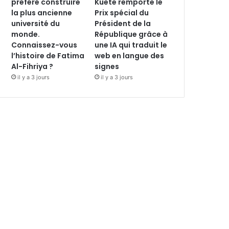
préféré construire
Kuete remporte le
la plus ancienne
Prix spécial du
université du
Président de la
monde.
République grâce à
Connaissez-vous
une IA qui traduit le
l’histoire de Fatima
web en langue des
Al-Fihriya ?
signes
il y a 3 jours
il y a 3 jours