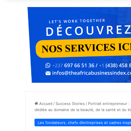
Accueil
/
Success Stories
/
Portrait entrepreneur :
dédiée au domaine de la beauté, de la santé et du b
Les fondateurs, chefs d’entreprises et cadres insp