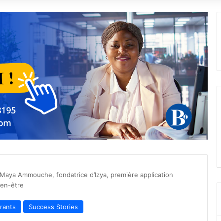
 Maya Ammouche, fondatrice d’Izya, première application
ien-être
irants
Success Stories