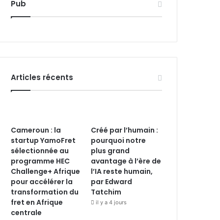
Pub
Articles récents
Cameroun : la
Créé par l’humain :
startup YamoFret
pourquoi notre
sélectionnée au
plus grand
programme HEC
avantage à l’ère de
Challenge+ Afrique
l’IA reste humain,
pour accélérer la
par Edward
transformation du
Tatchim
fret en Afrique
il y a 4 jours
centrale