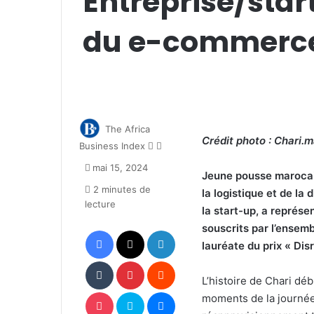
Entreprise/start
du e-commerce 
The Africa
Crédit photo : Chari.
Follow
Envoyer
Business Index
on
un
mai 15, 2024
X
courriel
Jeune pousse maroca
2 minutes de
la logistique et de la 
lecture
la start-up, a représe
souscrits par l’ensemb
Facebook
X
Linkedin
lauréate du prix « Dis
Tumblr
Pinterest
Reddit
L’histoire de Chari dé
Pocket
Skype
Messenger
moments de la journée,