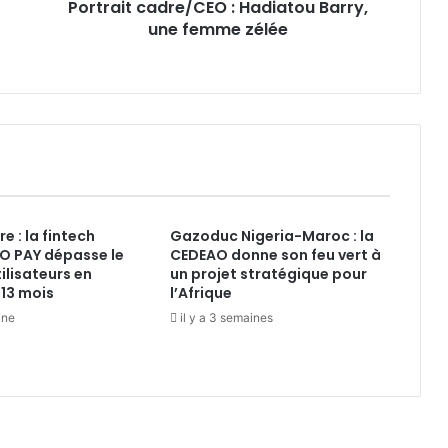
Portrait cadre/CEO : Hadiatou Barry,
une femme zélée
re : la fintech
Gazoduc Nigeria-Maroc : la
 PAY dépasse le
CEDEAO donne son feu vert à
tilisateurs en
un projet stratégique pour
13 mois
l’Afrique
ine
il y a 3 semaines