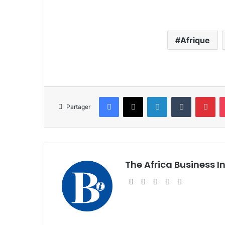
Afrique
Facebook
X
Linkedin
Tumblr
Pin
Partager
The Africa Business I
Website
Facebook
X
Linkedin
Instagram