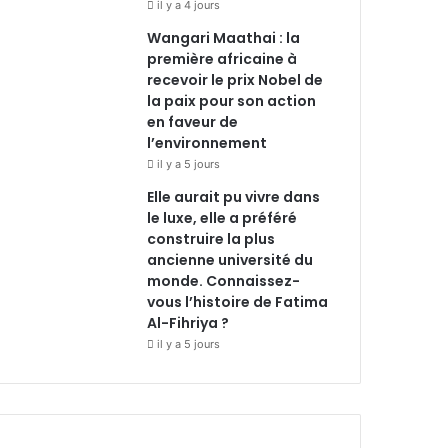
il y a 4 jours
Wangari Maathai : la
première africaine à
recevoir le prix Nobel de
la paix pour son action
en faveur de
l’environnement
il y a 5 jours
Elle aurait pu vivre dans
le luxe, elle a préféré
construire la plus
ancienne université du
monde. Connaissez-
vous l’histoire de Fatima
Al-Fihriya ?
il y a 5 jours