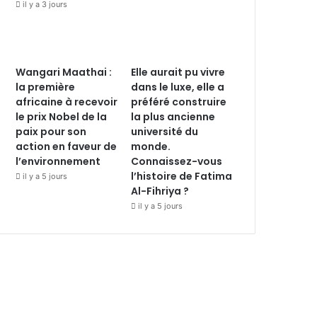
il y a 3 jours
Wangari Maathai :
Elle aurait pu vivre
la première
dans le luxe, elle a
africaine à recevoir
préféré construire
le prix Nobel de la
la plus ancienne
paix pour son
université du
action en faveur de
monde.
l’environnement
Connaissez-vous
l’histoire de Fatima
il y a 5 jours
Al-Fihriya ?
il y a 5 jours