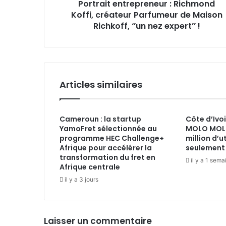
Portrait entrepreneur : Richmond
‘’un
nez
Koffi, créateur Parfumeur de Maison
expert’’ !
Richkoff, ‘’un nez expert’’ !
Articles similaires
Cameroun : la startup
Côte d’Ivoi
YamoFret sélectionnée au
MOLO MOLO
programme HEC Challenge+
million d’u
Afrique pour accélérer la
seulement 
transformation du fret en
il y a 1 sema
Afrique centrale
il y a 3 jours
Laisser un commentaire