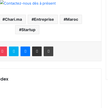
Chari.ma
Entreprise
Maroc
Startup
terest
Pocket
Skype
Messenger
Partager par email
Imprimer
ndex