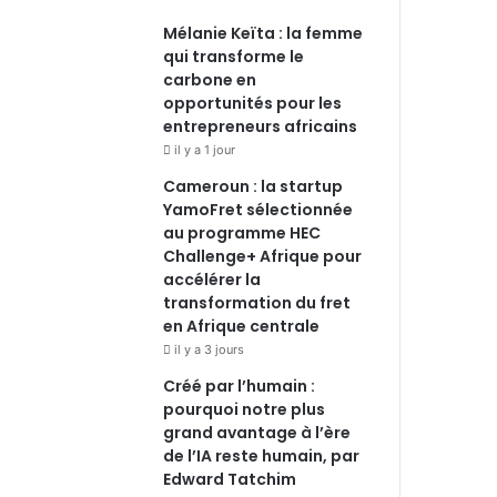
Mélanie Keïta : la femme
qui transforme le
carbone en
opportunités pour les
entrepreneurs africains
il y a 1 jour
Cameroun : la startup
YamoFret sélectionnée
au programme HEC
Challenge+ Afrique pour
accélérer la
transformation du fret
en Afrique centrale
il y a 3 jours
Créé par l’humain :
pourquoi notre plus
grand avantage à l’ère
de l’IA reste humain, par
Edward Tatchim