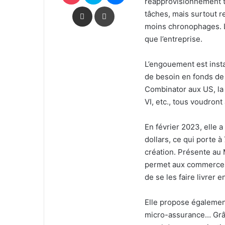
réapprovisionnement to
Partager par email
Imprimer
tâches, mais surtout re
moins chronophages. L
que l’entreprise.
L’engouement est inst
de besoin en fonds de 
Combinator aux US, la 
VI, etc., tous voudront
En février 2023, elle 
dollars, ce qui porte à
création. Présente au 
permet aux commerces 
de se les faire livrer
Elle propose égalemen
micro-assurance… Grâce