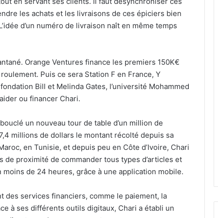
ut en servant ses clients. Il faut désynchroniser ces
ndre les achats et les livraisons de ces épiciers bien
’idée d’un numéro de livraison naît en même temps
antané. Orange Ventures finance les premiers 150K€
roulement. Puis ce sera Station F en France, Y
fondation Bill et Melinda Gates, l’université Mohammed
 aider ou financer Chari.
a bouclé un nouveau tour de table d’un million de
 7,4 millions de dollars le montant récolté depuis sa
Maroc, en Tunisie, et depuis peu en Côte d’Ivoire, Chari
de proximité de commander tous types d’articles et
 en moins de 24 heures, grâce à une application mobile.
t des services financiers, comme le paiement, la
 à ses différents outils digitaux, Chari a établi un