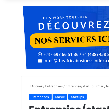
Accueil
/
Entreprises
/
Entreprise/startup : Chari, 
Entreprises
Maroc
Startups