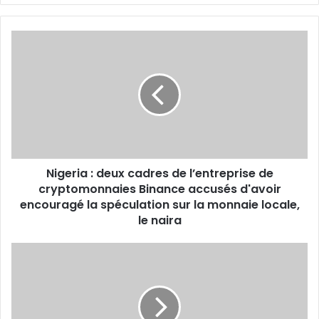
Nigeria :
deux
cadres
de
l’entreprise
de
cryptomonnaies
Binance
accusés
Nigeria : deux cadres de l’entreprise de
d'avoir
encouragé
cryptomonnaies Binance accusés d'avoir
la
encouragé la spéculation sur la monnaie locale,
spéculation
le naira
sur
la
Portrait
monnaie
entrepreneur :
locale,
Mo
le
Abudu,
naira
la