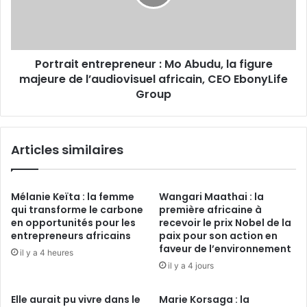
figure
majeure
de
l’audiovisuel
Portrait entrepreneur : Mo Abudu, la figure
africain,
CEO
majeure de l’audiovisuel africain, CEO EbonyLife
EbonyLife
Group
Group
Articles similaires
Mélanie Keïta : la femme
Wangari Maathai : la
qui transforme le carbone
première africaine à
en opportunités pour les
recevoir le prix Nobel de la
entrepreneurs africains
paix pour son action en
faveur de l’environnement
il y a 4 heures
il y a 4 jours
Elle aurait pu vivre dans le
Marie Korsaga : la