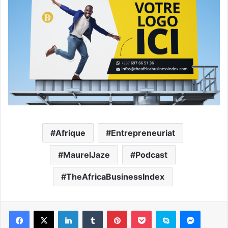
Afrique
Entrepreneuriat
MaurelJaze
Podcast
TheAfricaBusinessIndex
Facebook
X
Linkedin
Tumblr
Pinterest
Pocket
Skype
Messen