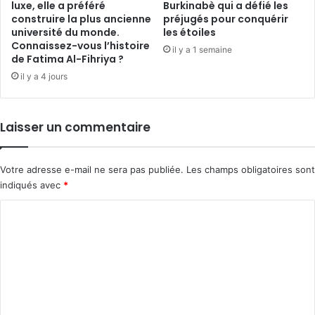
luxe, elle a préféré
Burkinabè qui a défié les
construire la plus ancienne
préjugés pour conquérir
université du monde.
les étoiles
Connaissez-vous l’histoire
il y a 1 semaine
de Fatima Al-Fihriya ?
il y a 4 jours
Laisser un commentaire
Votre adresse e-mail ne sera pas publiée.
Les champs obligatoires sont
indiqués avec
*
C
o
m
m
e