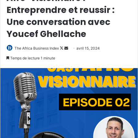
Entreprendre et reussir :
Une conversation avec
Youcef Ghellache
Follow
Envoyer
The Africa Business Index
avril 15, 2024
on
un
Temps de lecture 1 minute
X
courriel