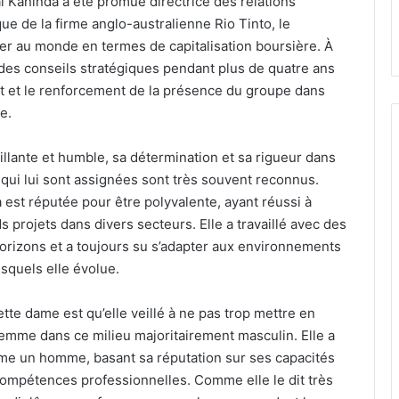
 Kaninda a été promue directrice des relations
que de la firme anglo-australienne Rio Tinto, le
r au monde en termes de capitalisation boursière. À
i des conseils stratégiques pendant plus de quatre ans
 et le renforcement de la présence du groupe dans
e.
lante et humble, sa détermination et sa rigueur dans
 qui lui sont assignées sont très souvent reconnus.
est réputée pour être polyvalente, ayant réussi à
s projets dans divers secteurs. Elle a travaillé avec des
orizons et a toujours su s’adapter aux environnements
squels elle évolue.
tte dame est qu’elle veillé à ne pas trop mettre en
femme dans ce milieu majoritairement masculin. Elle a
mme un homme, basant sa réputation sur ses capacités
 compétences professionnelles. Comme elle le dit très