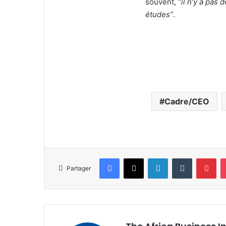
souvent,
“il n’y a pa
études”
.
Cadre/CEO
Facebook
X
Linkedin
Tumblr
Pin
Partager