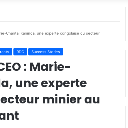
rie-Chantal Kaninda, une experte congolaise du secteur
irants
RDC
Success Stories
CEO : Marie-
a, une experte
ecteur minier au
ant