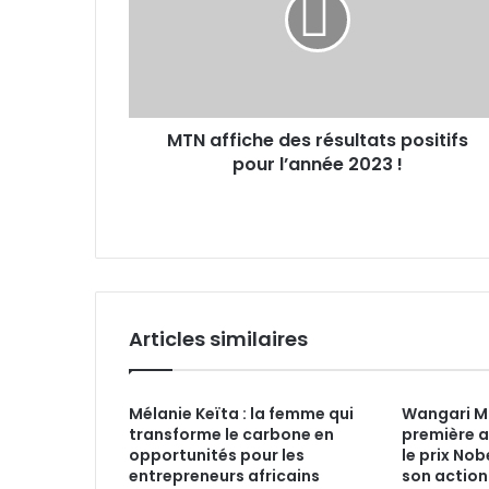
résultats
positifs
pour
l’année
2023 !
MTN affiche des résultats positifs
pour l’année 2023 !
Articles similaires
Mélanie Keïta : la femme qui
Wangari Ma
transforme le carbone en
première a
opportunités pour les
le prix Nob
entrepreneurs africains
son action