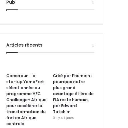
Pub
Articles récents
Cameroun : la
Créé par l’humain :
startup YamoFret
pourquoi notre
sélectionnée au
plus grand
programme HEC
avantage à l’ère de
Challenge+ Afrique
l’IA reste humain,
pour accélérer la
par Edward
transformation du
Tatchim
fret en Afrique
il y a 4 jours
centrale