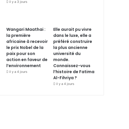
il y a 3 jours
Wangari Maathai :
Elle aurait pu vivre
la première
dans le luxe, elle a
africaine à recevoir
préféré construire
le prix Nobel de la
la plus ancienne
paix pour son
université du
action en faveur de
monde.
l’environnement
Connaissez-vous
l’histoire de Fatima
il y a 4 jours
Al-Fihriya ?
il y a 4 jours