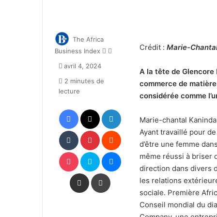
The Africa
Crédit :
Marie-Chantal
Follow
Envoyer
Business Index
on
un
avril 4, 2024
X
courriel
A la tête de Glencore 
2 minutes de
commerce de matières
lecture
considérée comme l’un
Facebook
X
Linkedin
Marie-chantal Kaninda,
Tumblr
Pinterest
Reddit
Ayant travaillé pour d
d’être une femme dans
Pocket
Skype
Messenger
même réussi à briser 
direction dans divers
Partager par email
Imprimer
les relations extérieu
sociale. Première Afri
Conseil mondial du di
Company, une entrepri