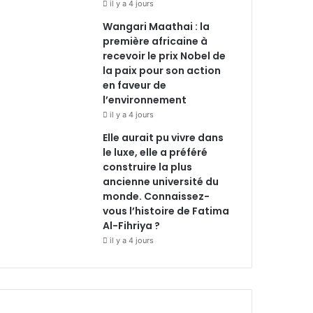
il y a 4 jours
Wangari Maathai : la
première africaine à
recevoir le prix Nobel de
la paix pour son action
en faveur de
l’environnement
il y a 4 jours
Elle aurait pu vivre dans
le luxe, elle a préféré
construire la plus
ancienne université du
monde. Connaissez-
vous l’histoire de Fatima
Al-Fihriya ?
il y a 4 jours