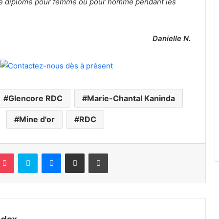
s de diplôme pour femme ou pour homme pendant les
Danielle N.
Glencore RDC
Marie-Chantal Kaninda
Mine d'or
RDC
terest
Pocket
Skype
Messenger
Partager par email
Imprimer