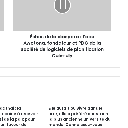
diaspora
:
Tope
Awotona,
fondateur
et
Échos de la diaspora : Tope
PDG
de
Awotona, fondateur et PDG de la
la
société de logiciels de planification
société
Calendly
de
logiciels
de
planification
Calendly
athai : la
Elle aurait pu vivre dans le
fricaine à recevoir
luxe, elle a préféré construire
el de la paix pour
la plus ancienne université du
 en faveur de
monde. Connaissez-vous