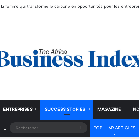
ENTREPRISES
SUCCESS STORIES
MAGAZINE
NO
Article Aléatoire
Rechercher
POPULAR ARTICLES