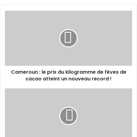
Cameroun :
le
prix
du
kilogramme
de
fèves
de
cacao
Cameroun : le prix du kilogramme de fèves de
atteint
un
cacao atteint un nouveau record !
nouveau
record !
Classement
2023
des
villes
africaines
offrant
une
meilleure