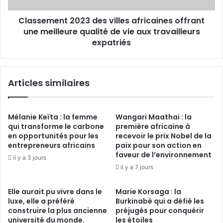
qualité
Classement 2023 des villes africaines offrant
de
vie
une meilleure qualité de vie aux travailleurs
aux
expatriés
travailleurs
expatriés
Articles similaires
Mélanie Keïta : la femme
Wangari Maathai : la
qui transforme le carbone
première africaine à
en opportunités pour les
recevoir le prix Nobel de la
entrepreneurs africains
paix pour son action en
faveur de l’environnement
il y a 3 jours
il y a 7 jours
Elle aurait pu vivre dans le
Marie Korsaga : la
luxe, elle a préféré
Burkinabè qui a défié les
construire la plus ancienne
préjugés pour conquérir
université du monde.
les étoiles