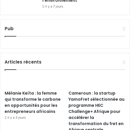
l’environnement
il y a 7 jours
Pub
Articles récents
Mélanie Keïta : la femme
Cameroun : la startup
qui transforme le carbone
YamoFret sélectionnée au
en opportunités pour les
programme HEC
entrepreneurs africains
Challenge+ Afrique pour
accélérer la
il y a 3 jours
transformation du fret en
Afrique centrale