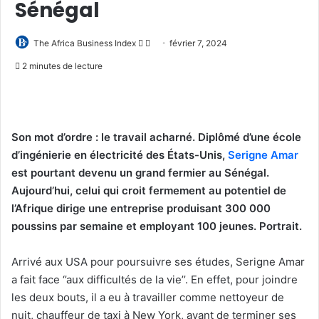
Sénégal
Follow
Envoyer
The Africa Business Index
février 7, 2024
on
un
2 minutes de lecture
X
courriel
Son mot d’ordre : le travail acharné. Diplômé d’une école
d’ingénierie en électricité des États-Unis,
Serigne Amar
est pourtant devenu un grand fermier au Sénégal.
Aujourd’hui, celui qui croit fermement au potentiel de
l’Afrique dirige une entreprise produisant 300 000
poussins par semaine et employant 100 jeunes. Portrait.
Arrivé aux USA pour poursuivre ses études, Serigne Amar
a fait face ‘’aux difficultés de la vie’’. En effet, pour joindre
les deux bouts, il a eu à travailler comme nettoyeur de
nuit, chauffeur de taxi à New York, avant de terminer ses