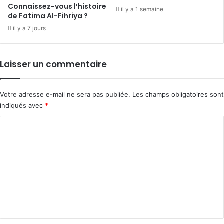
Connaissez-vous l’histoire
il y a 1 semaine
de Fatima Al-Fihriya ?
il y a 7 jours
Laisser un commentaire
Votre adresse e-mail ne sera pas publiée.
Les champs obligatoires sont
indiqués avec
*
C
o
m
m
e
n
t