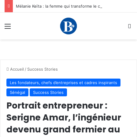
Mélanie Keïta : la femme qui transforme le carbone en opportunités pour les entrepreneurs africains
Menu
R
Accueil
/
Success Stories
Les fondateurs, chefs d’entreprises et cadres inspirants
Sénégal
Success Stories
Portrait entrepreneur :
Serigne Amar, l’ingénieur
devenu grand fermier au