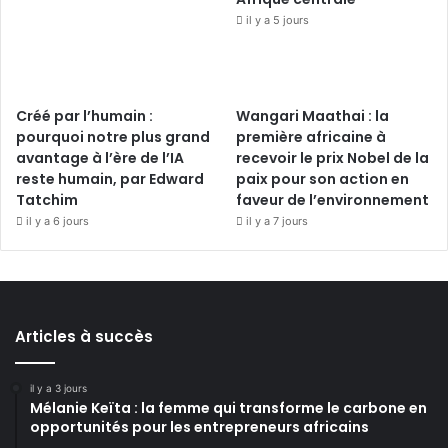
il y a 5 jours
Créé par l’humain :
Wangari Maathai : la
pourquoi notre plus grand
première africaine à
avantage à l’ère de l’IA
recevoir le prix Nobel de la
reste humain, par Edward
paix pour son action en
Tatchim
faveur de l’environnement
il y a 6 jours
il y a 7 jours
Articles à succès
il y a 3 jours
Mélanie Keïta : la femme qui transforme le carbone en
opportunités pour les entrepreneurs africains