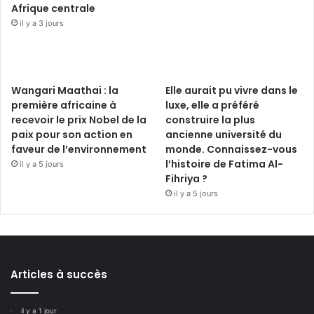
Afrique centrale
il y a 3 jours
Wangari Maathai : la
Elle aurait pu vivre dans le
première africaine à
luxe, elle a préféré
recevoir le prix Nobel de la
construire la plus
paix pour son action en
ancienne université du
faveur de l’environnement
monde. Connaissez-vous
l’histoire de Fatima Al-
il y a 5 jours
Fihriya ?
il y a 5 jours
Articles à succès
il y a 1 jour