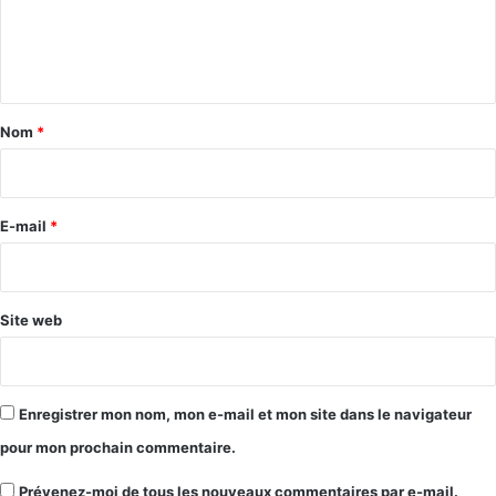
e
n
t
a
Nom
*
i
r
e
E-mail
*
*
Site web
Enregistrer mon nom, mon e-mail et mon site dans le navigateur
pour mon prochain commentaire.
Prévenez-moi de tous les nouveaux commentaires par e-mail.