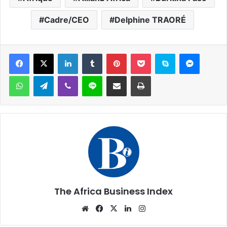
Cadre/CEO
Delphine TRAORÉ
Facebook
X
Linkedin
Tumblr
Pinterest
Pocket
Skype
Messen
WhatsApp
Telegram
Viber
Ligne
Partager par email
Imprimer
The Africa Business Index
Website
Facebook
X
Linkedin
Instagram