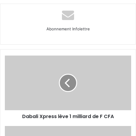
Abonnement Infolettre
Dabali
Xpress
lève
1
milliard
de
F
CFA
Dabali Xpress lève 1 milliard de F CFA
Diaspora
à