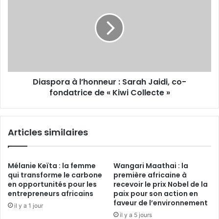
l’honneur :
Sarah
Jaidi,
co-
fondatrice
de
« Kiwi
Diaspora à l’honneur : Sarah Jaidi, co-
Collecte »
fondatrice de « Kiwi Collecte »
Articles similaires
Mélanie Keïta : la femme
Wangari Maathai : la
qui transforme le carbone
première africaine à
en opportunités pour les
recevoir le prix Nobel de la
entrepreneurs africains
paix pour son action en
faveur de l’environnement
il y a 1 jour
il y a 5 jours