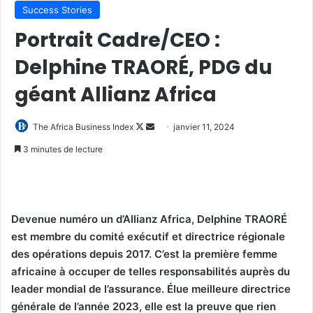
Success Stories
Portrait Cadre/CEO :
Delphine TRAORÉ, PDG du
géant Allianz Africa
Follow
Envoyer
The Africa Business Index
janvier 11, 2024
on
un
3 minutes de lecture
X
courriel
Devenue numéro un d’Allianz Africa, Delphine TRAORÉ
est membre du comité exécutif et directrice régionale
des opérations depuis 2017. C’est la première femme
africaine à occuper de telles responsabilités auprès du
leader mondial de l’assurance. Élue meilleure directrice
générale de l’année 2023, elle est la preuve que rien