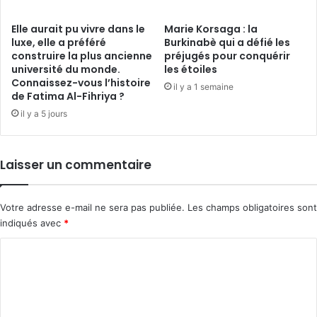
Elle aurait pu vivre dans le
Marie Korsaga : la
luxe, elle a préféré
Burkinabè qui a défié les
construire la plus ancienne
préjugés pour conquérir
université du monde.
les étoiles
Connaissez-vous l’histoire
il y a 1 semaine
de Fatima Al-Fihriya ?
il y a 5 jours
Laisser un commentaire
Votre adresse e-mail ne sera pas publiée.
Les champs obligatoires sont
indiqués avec
*
C
o
m
m