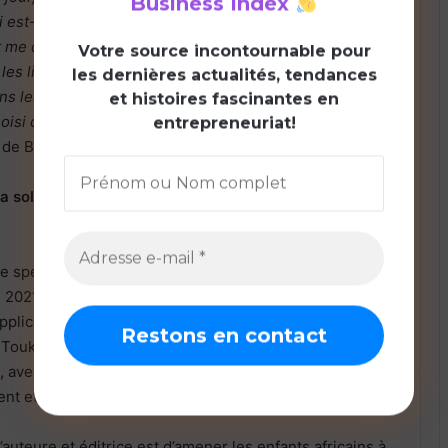
Business Index
 est-ce que mes cheveux ne sont pas aussi lisses que
it me questionner, parce qu’effectivement, elle lit
V
otre source incontournable pour
les livres qui viennent d’ailleurs. Dans les livres qu’elle
les dernières actualités, tendances
dans les dessins animés qu’elle regarde, elle n’existe pas,
et histoires fascinantes en
hoisi de faire cette aventure avec elle »
, raconte la
entrepreneuriat!
de Brut Afrique.
 solution qui révolutionne la lecture chez les
e spécialisée dans l’édition numérique du livre africain
 2021, Adinkra Jeunesse est disponible via une
pplication mobile permettant de lire hors connexion.
 Touko, ambitionne de fournir une offre africaine de
, avec des personnages auxquels ils peuvent
ent et culturellement.
’auteure et éditrice est d’amener les enfants africains à