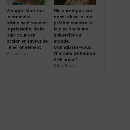
Wangari Maathai :
Elle aurait pu vivre
la première
dans le luxe, elle a
africaine à recevoir
préféré construire
le prix Nobel de la
la plus ancienne
paix pour son
université du
action en faveur de
monde.
l’environnement
Connaissez-vous
l’histoire de Fatima
il y a 5 jours
Al-Fihriya ?
il y a 5 jours