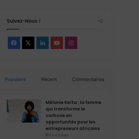
Suivez-Nous !
Facebook
X
Linkedin
YouTube
Instagram
Populaire
Récent
Commentaires
Mélanie Keïta : la femme
qui transforme le
carbone en
opportunités pour les
entrepreneurs africains
il y a 2 jours