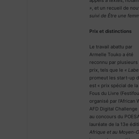
appels à textes, nota
»
, et un recueil de nou
suivi de Être une fem
Prix et distinctions
Le travail abattu par
Armelle Touko a été
reconnu par plusieurs
prix, tels que le
« Labe
promeut les start-up du
est « prix spécial de l
Fous du Livre (Festifo
organisé par l’Africa
AFD Digital Challenge 2
au concours du POESAM
lauréate de la 13e édi
Afrique et au Moyen-