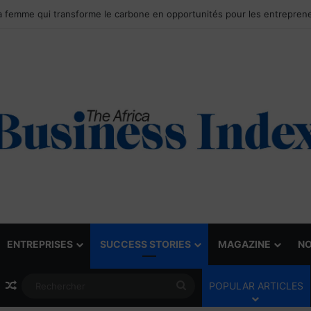
ENTREPRISES
SUCCESS STORIES
MAGAZINE
NO
Article Aléatoire
Rechercher
POPULAR ARTICLES