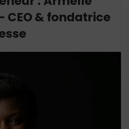
reneur : Armelle
 – CEO & fondatrice
esse