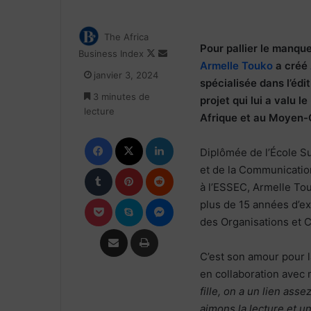
The Africa
Pour pallier le manque
Follow
Envoyer
Business Index
Armelle Touko
a créé
on
un
janvier 3, 2024
X
courriel
spécialisée dans l’édi
3 minutes de
projet qui lui a valu 
lecture
Afrique et au Moyen-Or
Facebook
X
Linkedin
Diplômée de l’École S
Tumblr
Pinterest
Reddit
et de la Communication
à l’ESSEC, Armelle To
Pocket
Skype
Messenger
plus de 15 années d’e
des Organisations et 
Partager par email
Imprimer
C’est son amour pour l
en collaboration avec m
fille, on a un lien ass
aimons la lecture et u