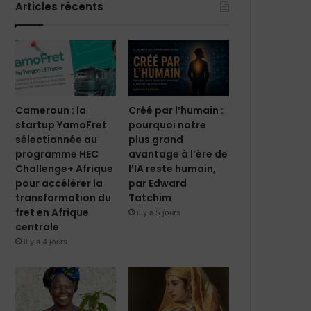
Articles récents
Cameroun : la
Créé par l’humain :
startup YamoFret
pourquoi notre
sélectionnée au
plus grand
programme HEC
avantage à l’ère de
Challenge+ Afrique
l’IA reste humain,
pour accélérer la
par Edward
transformation du
Tatchim
fret en Afrique
il y a 5 jours
centrale
il y a 4 jours