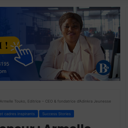
 Armelle Touko, Editrice – CEO & fondatrice d’Adinkra Jeunesse
et cadres inspirants
Success Stories