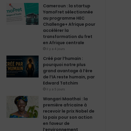
Cameroun : la startup
YamoFret sélectionnée
au programme HEC
Challenge+ Afrique pour
accélérer la
transformation du fret
en Afrique centrale
il y a 4 jours
Créé par l’humain :
pourquoi notre plus
grand avantage à l’ère
de l’IA reste humain, par
Edward Tatchim
il y a 5 jours
Wangari Maathai : la
première africaine à
recevoir le prix Nobel de
la paix pour son action
en faveur de
l’environnement