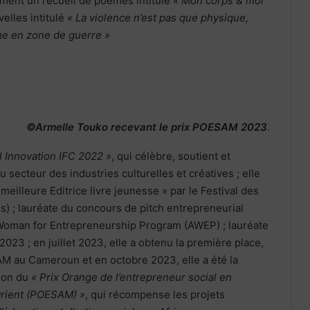
mment un recueil de poèmes intitulé
« Mon corps & moi
velles intitulé
« La violence n’est pas que physique,
me en zone de guerre »
©Armelle Touko recevant le prix POESAM 2023
.
l Innovation IFC 2022 »
, qui célèbre, soutient et
 secteur des industries culturelles et créatives ; elle
a meilleure Editrice livre jeunesse » par le Festival des
us) ; lauréate du concours de pitch entrepreneurial
n Woman for Entrepreneurship Program (AWEP) ; lauréate
023 ; en juillet 2023, elle a obtenu la première place,
 au Cameroun et en octobre 2023, elle a été la
tion du
« Prix Orange de l’entrepreneur social en
Orient (POESAM) »
, qui récompense les projets