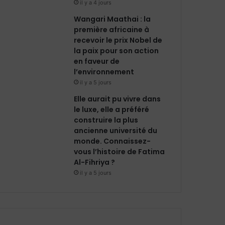
il y a 4 jours
Wangari Maathai : la
première africaine à
recevoir le prix Nobel de
la paix pour son action
en faveur de
l’environnement
il y a 5 jours
Elle aurait pu vivre dans
le luxe, elle a préféré
construire la plus
ancienne université du
monde. Connaissez-
vous l’histoire de Fatima
Al-Fihriya ?
il y a 5 jours