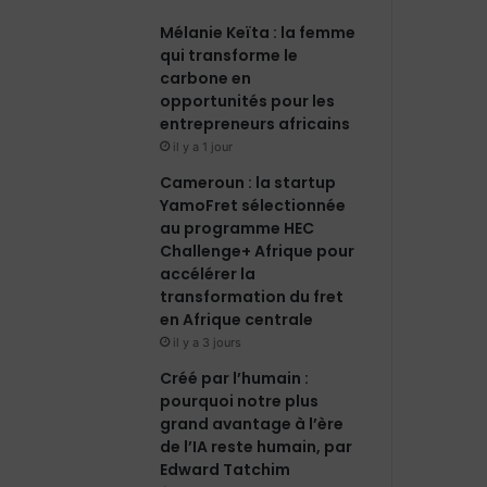
Mélanie Keïta : la femme
qui transforme le
carbone en
opportunités pour les
entrepreneurs africains
il y a 1 jour
Cameroun : la startup
YamoFret sélectionnée
au programme HEC
Challenge+ Afrique pour
accélérer la
transformation du fret
en Afrique centrale
il y a 3 jours
Créé par l’humain :
pourquoi notre plus
grand avantage à l’ère
de l’IA reste humain, par
Edward Tatchim