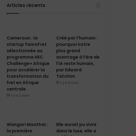
Articles récents
Cameroun : la
Créé par l’humain :
startup YamoFret
pourquoi notre
sélectionnée au
plus grand
programme HEC
avantage à l’ère de
Challenge+ Afrique
l’IA reste humain,
pour accélérer la
par Edward
transformation du
Tatchim
fret en Afrique
il y a 4 jours
centrale
il y a 3 jours
Wangari Maathai :
Elle aurait pu vivre
la première
dans le luxe, elle a