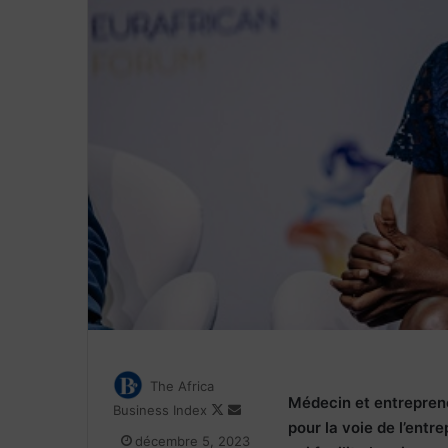
The Africa
Médecin et entreprene
Follow
Envoyer
Business Index
pour la voie de l’entre
on
un
décembre 5, 2023