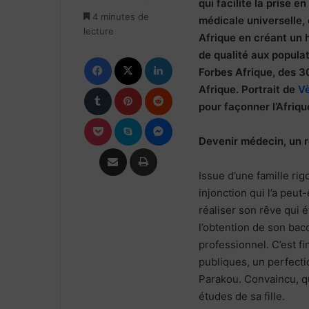
X
courriel
qui facilite la prise 
4 minutes de
médicale universelle,
lecture
Afrique en créant un h
de qualité aux populati
Facebook
X
Linkedin
Forbes Afrique, des 3
Tumblr
Pinterest
Reddit
Afrique. Portrait de
V
pour façonner l’Afriq
Pocket
Skype
Messenger
Devenir médecin, un 
Partager par email
Imprimer
Issue d’une famille rigo
injonction qui l’a peu
réaliser son rêve qui é
l’obtention de son bac
professionnel. C’est f
publiques, un perfecti
Parakou. Convaincu, que
études de sa fille.