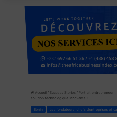
Accueil
/
Success Stories
/
Portrait entrepreneur 
solution technologique innovante !
Bénin
Les fondateurs, chefs d’entreprises et ca