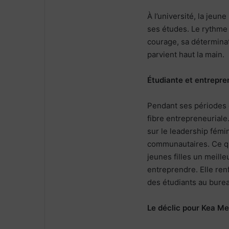
À l’université, la jeu
ses études. Le rythme d
courage, sa déterminati
parvient haut la main.
Étudiante et entrepre
Pendant ses périodes d
fibre entrepreneuriale
sur le leadership fémi
communautaires. Ce qu
jeunes filles un meill
entreprendre. Elle ren
des étudiants au burea
Le déclic pour Kea M