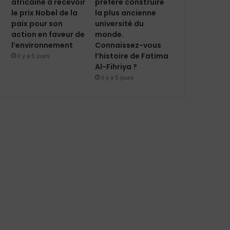
africaine à recevoir
préféré construire
le prix Nobel de la
la plus ancienne
paix pour son
université du
action en faveur de
monde.
l’environnement
Connaissez-vous
l’histoire de Fatima
il y a 5 jours
Al-Fihriya ?
il y a 5 jours