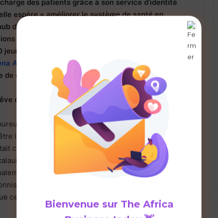
en charge des patients grâce à son service d’identité
 elle espère « améliorer le système de santé en
ub de santé numérique qui facilite l’accès aux soins
ons à la base ». Elle a été classée sur la liste 2018
de
0 jeunes de moins de 30 ans les plus prometteurs en
èna Arielle AHOUANSOU
, une Africaine qui innove
ue de demain, dans le domaine de la santé.
rêve d’enfance
ureuse, à l’école, il fallait être la meilleure. Une
t-être inconsciemment poussée à se surpasser et à
tait celui de faire carrière dans la médecine. Mais après
calauréat, Vèna doute et remet en cause son projet
inalement son père, un administrateur des finances
onniste, qui l’envoie à la faculté de médecine de
 ce rêve est le bon choix, il financera l’intégralité des
Bienvenue sur
The Africa