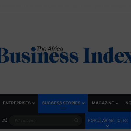
ENTREPRISES
SUCCESS STORIES
MAGAZINE
NO
Article Aléatoire
Rechercher
POPULAR ARTICLES