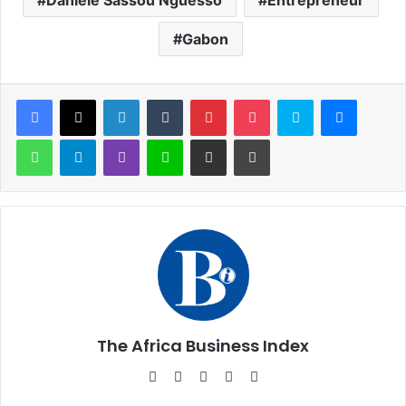
Danièle Sassou Nguesso
Entrepreneur
Gabon
Facebook
X
Linkedin
Tumblr
Pinterest
Pocket
Skype
Messen
WhatsApp
Telegram
Viber
Ligne
Partager par email
Imprimer
The Africa Business Index
Website
Facebook
X
Linkedin
Instagram