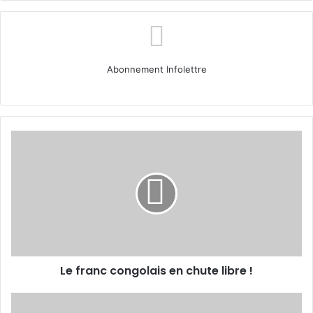
Abonnement Infolettre
Le
franc
congolais
en
chute
libre !
Le franc congolais en chute libre !
Les