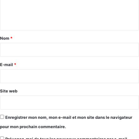
e
n
t
a
Nom
*
i
r
e
E-mail
*
*
Site web
Enregistrer mon nom, mon e-mail et mon site dans le navigateur
pour mon prochain commentaire.