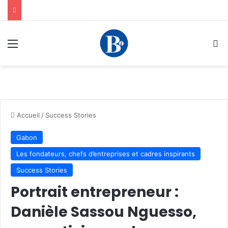
Menu
R
Accueil
/
Success Stories
Gabon
Les fondateurs, chefs d’entreprises et cadres inspirants
Success Stories
Portrait entrepreneur :
Danièle Sassou Nguesso,