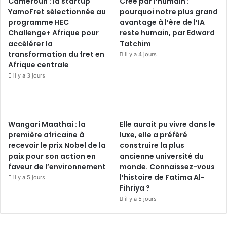
Cameroun : la startup
Créé par l’humain :
YamoFret sélectionnée au
pourquoi notre plus grand
programme HEC
avantage à l’ère de l’IA
Challenge+ Afrique pour
reste humain, par Edward
accélérer la
Tatchim
transformation du fret en
il y a 4 jours
Afrique centrale
il y a 3 jours
Wangari Maathai : la
Elle aurait pu vivre dans le
première africaine à
luxe, elle a préféré
recevoir le prix Nobel de la
construire la plus
paix pour son action en
ancienne université du
faveur de l’environnement
monde. Connaissez-vous
l’histoire de Fatima Al-
il y a 5 jours
Fihriya ?
il y a 5 jours