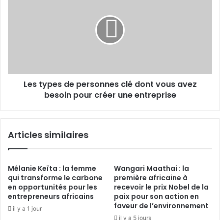
types
de
personnes
clé
dont
vous
avez
besoin
Les types de personnes clé dont vous avez
pour
créer
besoin pour créer une entreprise
une
entreprise
Articles similaires
Mélanie Keïta : la femme
Wangari Maathai : la
qui transforme le carbone
première africaine à
en opportunités pour les
recevoir le prix Nobel de la
entrepreneurs africains
paix pour son action en
faveur de l’environnement
il y a 1 jour
il y a 5 jours