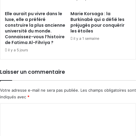
Elle aurait pu vivre dans le
Marie Korsaga : la
luxe, elle a préféré
Burkinabè qui a défié les
construire la plus ancienne
préjugés pour conquérir
université du monde.
les étoiles
Connaissez-vous l’histoire
il y a 1 semaine
de Fatima Al-Fihriya ?
il y a 5 jours
Laisser un commentaire
Votre adresse e-mail ne sera pas publiée.
Les champs obligatoires sont
indiqués avec
*
C
o
m
m