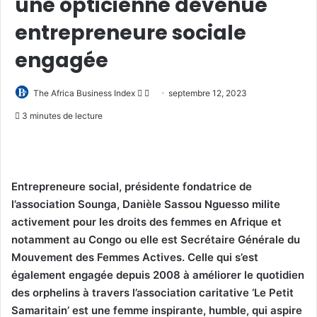
une opticienne devenue
entrepreneure sociale
engagée
Follow
Envoyer
The Africa Business Index
septembre 12, 2023
on
un
3 minutes de lecture
X
courriel
Entrepreneure social, présidente fondatrice de
l’association Sounga, Danièle Sassou Nguesso milite
activement pour les droits des femmes en Afrique et
notamment au Congo ou elle est Secrétaire Générale du
Mouvement des Femmes Actives. Celle qui s’est
également engagée depuis 2008 à améliorer le quotidien
des orphelins à travers l’association caritative ‘Le Petit
Samaritain’ est une femme inspirante, humble, qui aspire