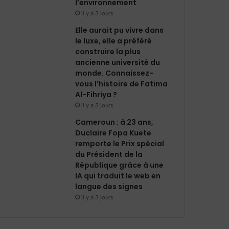
l’environnement
il y a 3 jours
Elle aurait pu vivre dans
le luxe, elle a préféré
construire la plus
ancienne université du
monde. Connaissez-
vous l’histoire de Fatima
Al-Fihriya ?
il y a 3 jours
Cameroun : à 23 ans,
Duclaire Fopa Kuete
remporte le Prix spécial
du Président de la
République grâce à une
IA qui traduit le web en
langue des signes
il y a 3 jours