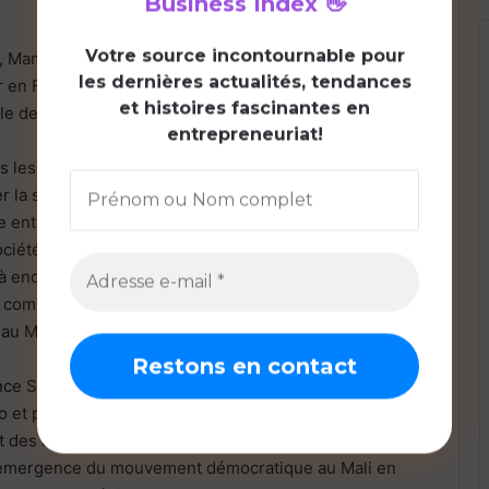
Business Index
👋
V
otre source incontournable pour
, Mamadou Sinsy Coulibaly l’a débuté en étudiant à
les dernières actualités, tendances
 en France. Des études d’abord sur la structure de la
et histoires fascinantes en
ole de commerce spécialisée dans l’automobile.
entrepreneuriat!
ns les années 70, Mamadou crée sa première
r la sécurité d’un supermarché. Quand ce contrat n’est
e entrepreneur s’envole pour les Etats-Unis ou il a eu
ociété de services funéraire à destination des
à encore, il ne tient pas en place et il revend sa société
 compagnie aérienne reliant Miami à Haïti avant de
 au Mali en 1979.
lance Sahel Musique, une entreprise spécialisée dans la
o et prend des parts dans des sociétés immobilières,
t des années 1990, après la chute du régime de parti
à l’émergence du mouvement démocratique au Mali en