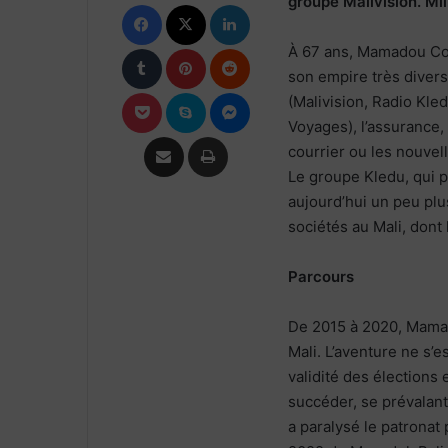
groupe Malivision. Mil
Facebook
X
Linkedin
Tumblr
Pinterest
Reddit
À 67 ans, Mamadou Cou
son empire très divers
Pocket
Skype
Messenger
(Malivision, Radio Kle
Voyages), l’assurance, 
Partager par email
Imprimer
courrier ou les nouvell
Le groupe Kledu, qui p
aujourd’hui un peu plu
sociétés au Mali, dont 
Parcours
De 2015 à 2020, Mamad
Mali. L’aventure ne s’e
validité des élection
succéder, se prévalan
a paralysé le patronat 