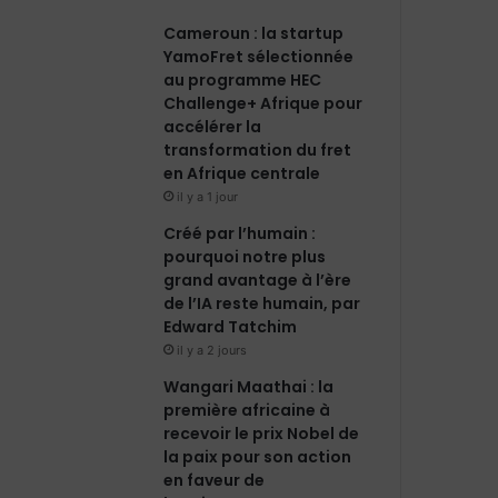
Cameroun : la startup
YamoFret sélectionnée
au programme HEC
Challenge+ Afrique pour
accélérer la
transformation du fret
en Afrique centrale
il y a 1 jour
Créé par l’humain :
pourquoi notre plus
grand avantage à l’ère
de l’IA reste humain, par
Edward Tatchim
il y a 2 jours
Wangari Maathai : la
première africaine à
recevoir le prix Nobel de
la paix pour son action
en faveur de