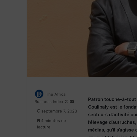
The Africa
Patron touche-à-tout 
Follow
Envoyer
Business Index
Coulibaly est le fond
on
un
septembre 7, 2023
X
courriel
secteurs d’activité c
4 minutes de
l’élevage d’autruches,
lecture
médias, qu’il s’agisse