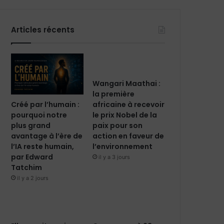
Articles récents
Wangari Maathai :
la première
Créé par l’humain :
africaine à recevoir
pourquoi notre
le prix Nobel de la
plus grand
paix pour son
avantage à l’ère de
action en faveur de
l’IA reste humain,
l’environnement
par Edward
il y a 3 jours
Tatchim
il y a 2 jours