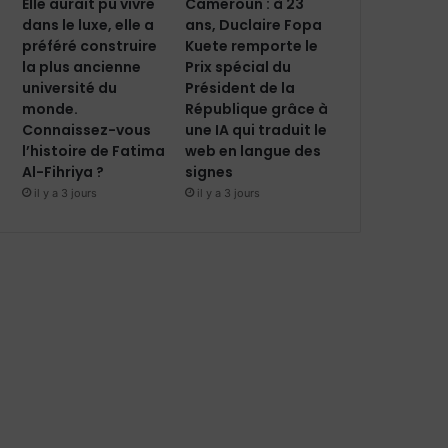
Elle aurait pu vivre
Cameroun : à 23
dans le luxe, elle a
ans, Duclaire Fopa
préféré construire
Kuete remporte le
la plus ancienne
Prix spécial du
université du
Président de la
monde.
République grâce à
Connaissez-vous
une IA qui traduit le
l’histoire de Fatima
web en langue des
Al-Fihriya ?
signes
il y a 3 jours
il y a 3 jours