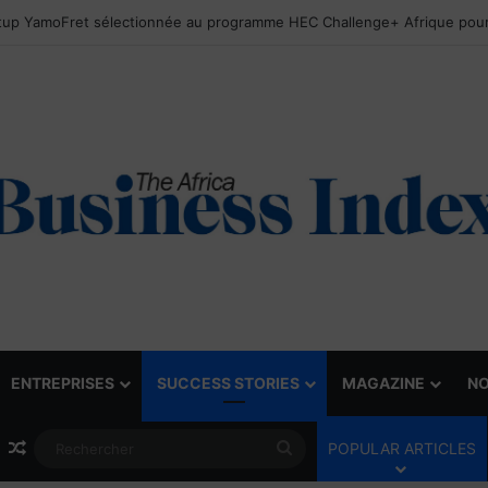
ENTREPRISES
SUCCESS STORIES
MAGAZINE
NO
Article Aléatoire
Rechercher
POPULAR ARTICLES