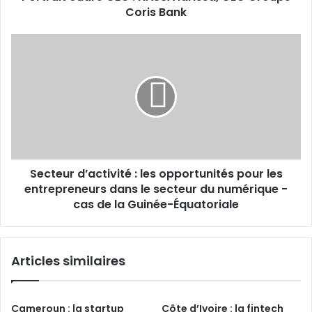
Coris Bank
Secteur
d’activité
:
les
opportunités
pour
les
entrepreneurs
dans
Secteur d’activité : les opportunités pour les
le
secteur
entrepreneurs dans le secteur du numérique -
du
cas de la Guinée-Équatoriale
numérique
-
cas
Articles similaires
de
la
Guinée-
Équatoriale
Cameroun : la startup
Côte d’Ivoire : la fintech