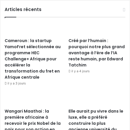
Articles récents
Cameroun : la startup
Créé par l’humain :
YamoFret sélectionnée au
pourquoi notre plus grand
programme HEC
avantage à l’ère de l’IA
Challenge+ Afrique pour
reste humain, par Edward
accélérer la
Tatchim
transformation du fret en
il y a 4 jours
Afrique centrale
il y a 3 jours
Wangari Maathai : la
Elle aurait pu vivre dans le
première africaine à
luxe, elle a préféré
recevoir le prix Nobel de la
construire la plus
paix pour son action en
ancienne université du