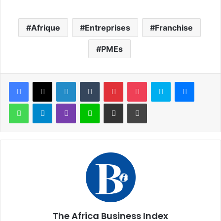
Afrique
Entreprises
Franchise
PMEs
Facebook
X
Linkedin
Tumblr
Pinterest
Pocket
Skype
Messen
WhatsApp
Telegram
Viber
Ligne
Partager par email
Imprimer
The Africa Business Index