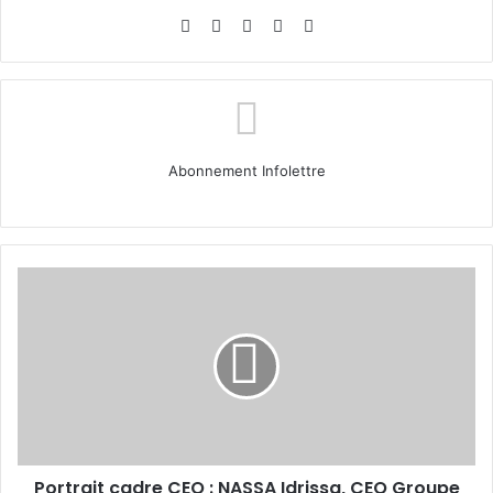
Website
Facebook
X
Linkedin
Instagram
Abonnement Infolettre
Portrait
cadre
CEO
:
NASSA
Idrissa,
CEO
Groupe
Coris
Portrait cadre CEO : NASSA Idrissa, CEO Groupe
Bank