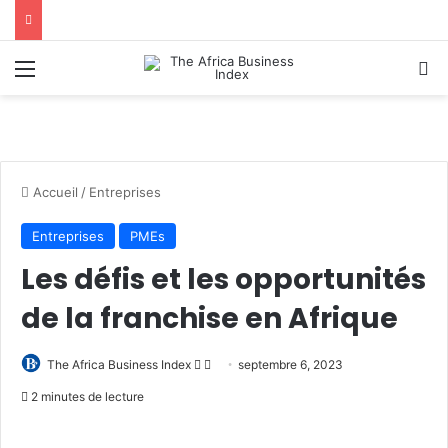
Menu
R
Accueil
/
Entreprises
Entreprises
PMEs
Les défis et les opportunités
de la franchise en Afrique
Follow
Envoyer
The Africa Business Index
septembre 6, 2023
on
un
2 minutes de lecture
X
courriel