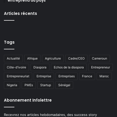
entreprend au pays
Articles récents
Tags
Actualité
Afrique
Agriculture
Cadre/CEO
Cameroun
Côte-d'ivoire
Diaspora
Echos de la diaspora
Entrepreneur
Entrepreneuriat
Entreprise
Entreprises
France
Maroc
Nigeria
PMEs
Startup
Sénégal
Abonnement Infolettre
Recevrez nos articles hebdomadaires, des success story