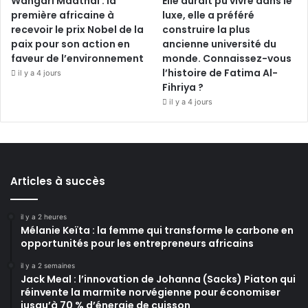
Wangari Maathai : la
Elle aurait pu vivre dans le
première africaine à
luxe, elle a préféré
recevoir le prix Nobel de la
construire la plus
paix pour son action en
ancienne université du
faveur de l’environnement
monde. Connaissez-vous
l’histoire de Fatima Al-
il y a 4 jours
Fihriya ?
il y a 4 jours
Articles à succès
il y a 2 heures
Mélanie Keïta : la femme qui transforme le carbone en
opportunités pour les entrepreneurs africains
il y a 2 semaines
Jack Meal : l’innovation de Johanna (Sacks) Piaton qui
réinvente la marmite norvégienne pour économiser
jusqu’à 70 % d’énergie de cuisson