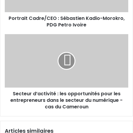
Petro
Ivoire
Portrait Cadre/CEO : Sébastien Kadio-Morokro,
PDG Petro Ivoire
Secteur
d’activité
:
les
opportunités
pour
les
entrepreneurs
dans
Secteur d’activité : les opportunités pour les
le
secteur
entrepreneurs dans le secteur du numérique -
du
cas du Cameroun
numérique
-
cas
Articles similaires
du