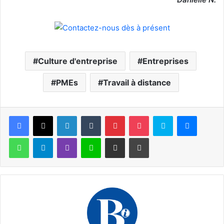
Culture d'entreprise
Entreprises
PMEs
Travail à distance
Facebook
X
Linkedin
Tumblr
Pinterest
Pocket
Skype
Messen
WhatsApp
Telegram
Viber
Ligne
Partager par email
Imprimer