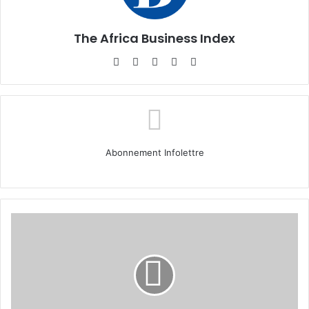
The Africa Business Index
Website
Facebook
X
Linkedin
Instagram
Abonnement Infolettre
Portrait
Cadre/CEO
:
Sébastien
Kadio-
Morokro,
PDG