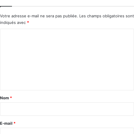
Votre adresse e-mail ne sera pas publiée.
Les champs obligatoires sont
indiqués avec
*
C
o
m
m
e
n
t
a
Nom
*
i
r
e
E-mail
*
*