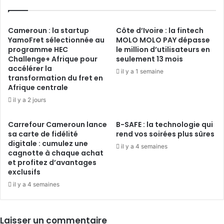
Cameroun
Cameroun : la startup
Côte d’Ivoire : la fintech
YamoFret sélectionnée au
MOLO MOLO PAY dépasse
programme HEC
le million d’utilisateurs en
Challenge+ Afrique pour
seulement 13 mois
accélérer la
il y a 1 semaine
transformation du fret en
Afrique centrale
il y a 2 jours
Carrefour Cameroun lance
B-SAFE : la technologie qui
sa carte de fidélité
rend vos soirées plus sûres
digitale : cumulez une
il y a 4 semaines
cagnotte à chaque achat
et profitez d’avantages
exclusifs
il y a 4 semaines
Laisser un commentaire