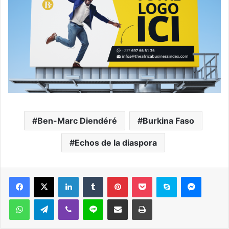
Ben-Marc Diendéré
Burkina Faso
Echos de la diaspora
Facebook
X
Linkedin
Tumblr
Pinterest
Pocket
Skype
Messen
WhatsApp
Telegram
Viber
Ligne
Partager par email
Imprimer