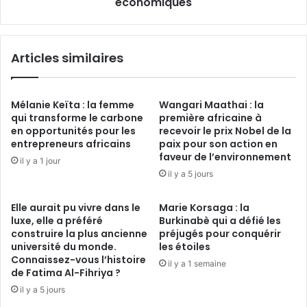
économiques
Articles similaires
Mélanie Keïta : la femme
Wangari Maathai : la
qui transforme le carbone
première africaine à
en opportunités pour les
recevoir le prix Nobel de la
entrepreneurs africains
paix pour son action en
faveur de l’environnement
il y a 1 jour
il y a 5 jours
Elle aurait pu vivre dans le
Marie Korsaga : la
luxe, elle a préféré
Burkinabè qui a défié les
construire la plus ancienne
préjugés pour conquérir
université du monde.
les étoiles
Connaissez-vous l’histoire
il y a 1 semaine
de Fatima Al-Fihriya ?
il y a 5 jours