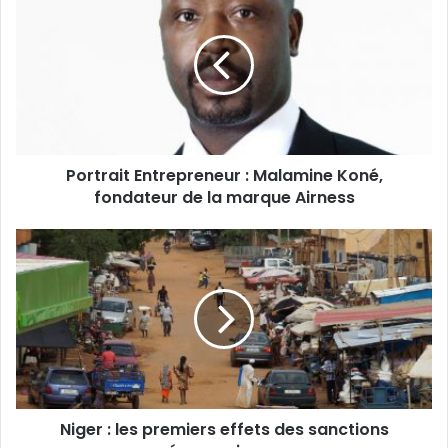
Entrepreneur
:
Malamine
Koné,
fondateur
de
la
marque
Portrait Entrepreneur : Malamine Koné,
Airness
fondateur de la marque Airness
Niger
:
les
premiers
effets
des
sanctions
économiques
Niger : les premiers effets des sanctions