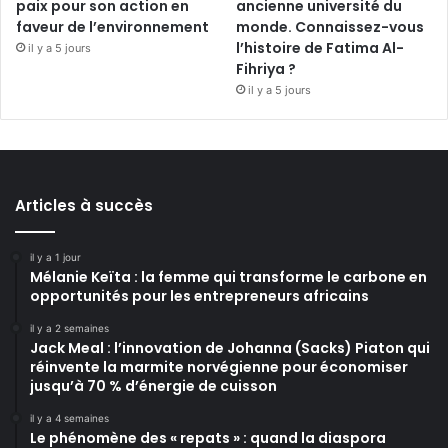
paix pour son action en
ancienne université du
faveur de l’environnement
monde. Connaissez-vous
l’histoire de Fatima Al-
il y a 5 jours
Fihriya ?
il y a 5 jours
Articles à succès
il y a 1 jour
Mélanie Keïta : la femme qui transforme le carbone en
opportunités pour les entrepreneurs africains
il y a 2 semaines
Jack Meal : l’innovation de Johanna (Sacks) Piaton qui
réinvente la marmite norvégienne pour économiser
jusqu’à 70 % d’énergie de cuisson
il y a 4 semaines
Le phénomène des « repats » : quand la diaspora