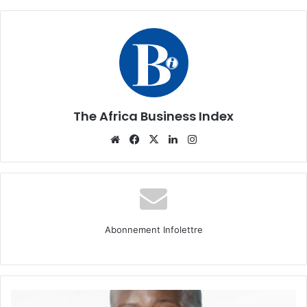
The Africa Business Index
Website
Facebook
X
Linkedin
Instagram
Abonnement Infolettre
Portrait