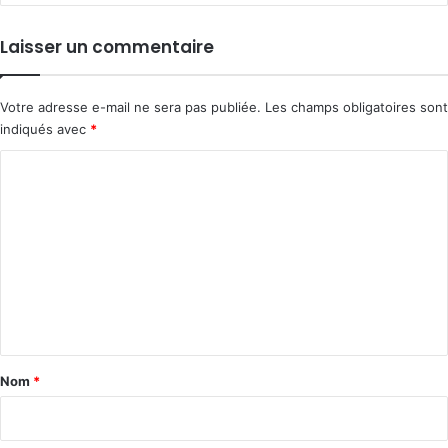
Laisser un commentaire
Votre adresse e-mail ne sera pas publiée.
Les champs obligatoires sont
indiqués avec
*
C
o
m
m
e
n
t
a
Nom
*
i
r