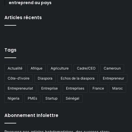
entreprend au pays
Articles récents
Tags
Actualité
Afrique
Agriculture
Cadre/CEO
Cameroun
Côte-d'ivoire
Diaspora
Echos de la diaspora
Entrepreneur
Entrepreneuriat
Entreprise
Entreprises
France
Maroc
Nigeria
PMEs
Startup
Sénégal
Abonnement Infolettre
Recevrez nos articles hebdomadaires, des success story