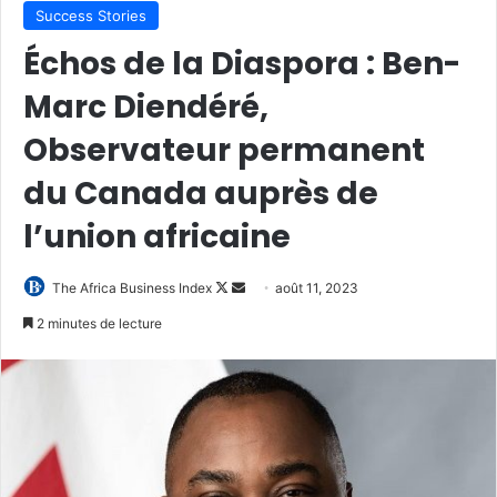
Success Stories
Échos de la Diaspora : Ben-
Marc Diendéré,
Observateur permanent
du Canada auprès de
l’union africaine
Follow
Envoyer
The Africa Business Index
août 11, 2023
on
un
2 minutes de lecture
X
courriel