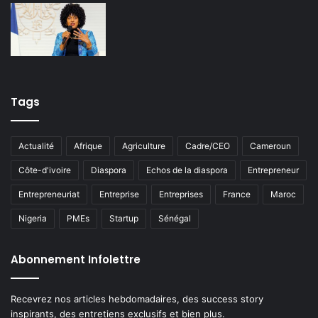
Tags
Actualité
Afrique
Agriculture
Cadre/CEO
Cameroun
Côte-d'ivoire
Diaspora
Echos de la diaspora
Entrepreneur
Entrepreneuriat
Entreprise
Entreprises
France
Maroc
Nigeria
PMEs
Startup
Sénégal
Abonnement Infolettre
Recevrez nos articles hebdomadaires, des success story
inspirants, des entretiens exclusifs et bien plus.