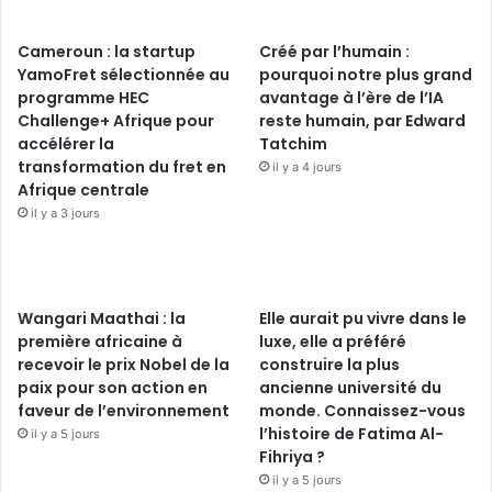
Cameroun : la startup
Créé par l’humain :
YamoFret sélectionnée au
pourquoi notre plus grand
programme HEC
avantage à l’ère de l’IA
Challenge+ Afrique pour
reste humain, par Edward
accélérer la
Tatchim
transformation du fret en
il y a 4 jours
Afrique centrale
il y a 3 jours
Wangari Maathai : la
Elle aurait pu vivre dans le
première africaine à
luxe, elle a préféré
recevoir le prix Nobel de la
construire la plus
paix pour son action en
ancienne université du
faveur de l’environnement
monde. Connaissez-vous
l’histoire de Fatima Al-
il y a 5 jours
Fihriya ?
il y a 5 jours