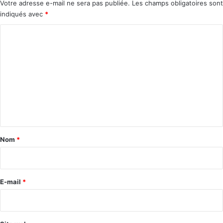
Votre adresse e-mail ne sera pas publiée.
Les champs obligatoires sont
indiqués avec
*
C
o
m
m
e
n
t
a
Nom
*
i
r
e
E-mail
*
*