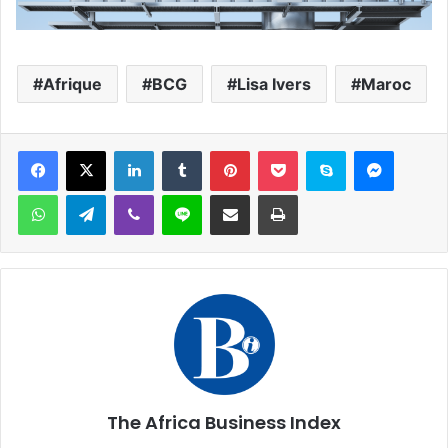
Afrique
BCG
Lisa Ivers
Maroc
Facebook
X
Linkedin
Tumblr
Pinterest
Pocket
Skype
Messen
WhatsApp
Telegram
Viber
Ligne
Partager par email
Imprimer
The Africa Business Index