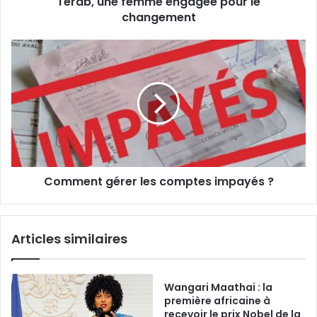
Terab, une femme engagée pour le
le
changement
changement
Comment
gérer
les
comptes
impayés
?
Comment gérer les comptes impayés ?
Articles similaires
Wangari Maathai : la
première africaine à
recevoir le prix Nobel de la