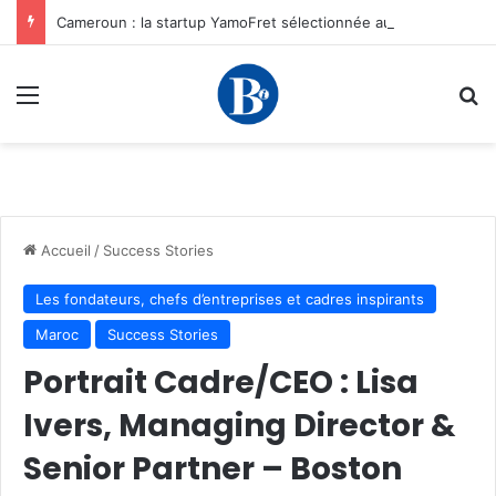
Cameroun : la startup YamoFret sélectionnée au programme HEC Challenge+ Afrique pour accélérer la transformation du fret en Afrique centrale
Menu
R
Accueil
/
Success Stories
Les fondateurs, chefs d’entreprises et cadres inspirants
Maroc
Success Stories
Portrait Cadre/CEO : Lisa
Ivers, Managing Director &
Senior Partner – Boston