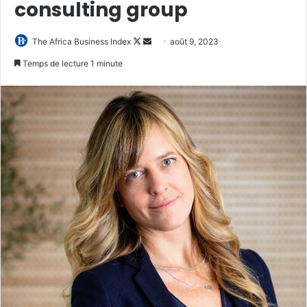
consulting group
Follow
Envoyer
The Africa Business Index
août 9, 2023
on
un
Temps de lecture 1 minute
X
courriel