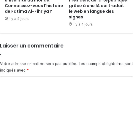
Connaissez-vous l’histoire
grâce à une IA qui traduit
de Fatima Al-Fihriya ?
le web en langue des
signes
il y a 4 jours
il y a 4 jours
Laisser un commentaire
Votre adresse e-mail ne sera pas publiée.
Les champs obligatoires sont
indiqués avec
*
C
o
m
m
e
n