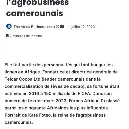
l’agrobusiness
camerounais
Follow
Envoyer
The Africa Business Index
juillet 12, 2023
on
un
2 minutes de lecture
X
courriel
Elle fait partie des personnalités qui font bouger les
lignes en Afrique.
Fondatrice et directrice générale de
Telcar Cocoa Ltd (leader camerounais dans la
commercialisation de fèves de cacao),
sa fortune était
estimée en 2016 à 150 milliards de F CFA.
Dans son
numéro de février-mars 2023, Forbes Afrique l’a classé
parmi les cinquante Africaines les plus influentes.
Portrait de Kate Fotso, la reine de l’agrobusiness
camerounais.