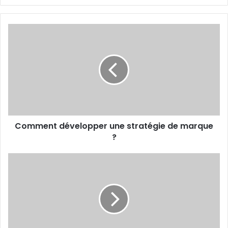
Comment
développer
une
stratégie
de
marque
?
Comment développer une stratégie de marque
?
La
transformation
digitale
et
la
PME
africaines