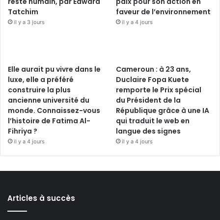
reste humain, par Edward
paix pour son action en
Tatchim
faveur de l’environnement
il y a 3 jours
il y a 4 jours
Elle aurait pu vivre dans le
Cameroun : à 23 ans,
luxe, elle a préféré
Duclaire Fopa Kuete
construire la plus
remporte le Prix spécial
ancienne université du
du Président de la
monde. Connaissez-vous
République grâce à une IA
l’histoire de Fatima Al-
qui traduit le web en
Fihriya ?
langue des signes
il y a 4 jours
il y a 4 jours
Articles à succès