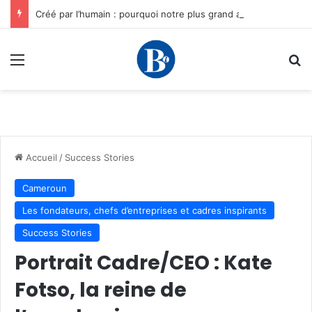
Créé par l’humain : pourquoi notre plus grand avantage à l’ère de l’IA reste humain, par Edward Tatchim
Menu
R
Accueil
/
Success Stories
Cameroun
Les fondateurs, chefs d’entreprises et cadres inspirants
Success Stories
Portrait Cadre/CEO : Kate
Fotso, la reine de