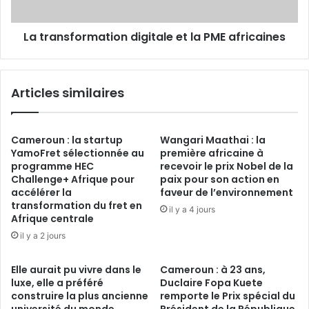
La transformation digitale et la PME africaines
Articles similaires
Cameroun : la startup
Wangari Maathai : la
YamoFret sélectionnée au
première africaine à
programme HEC
recevoir le prix Nobel de la
Challenge+ Afrique pour
paix pour son action en
accélérer la
faveur de l’environnement
transformation du fret en
il y a 4 jours
Afrique centrale
il y a 2 jours
Elle aurait pu vivre dans le
Cameroun : à 23 ans,
luxe, elle a préféré
Duclaire Fopa Kuete
construire la plus ancienne
remporte le Prix spécial du
université du monde.
Président de la République