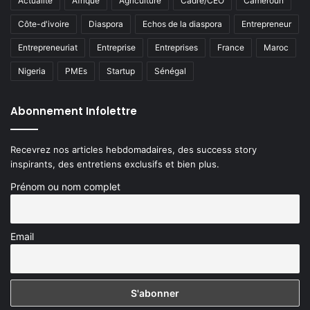
Actualité
Afrique
Agriculture
Cadre/CEO
Cameroun
Côte-d'ivoire
Diaspora
Echos de la diaspora
Entrepreneur
Entrepreneuriat
Entreprise
Entreprises
France
Maroc
Nigeria
PMEs
Startup
Sénégal
Abonnement Infolettre
Recevrez nos articles hebdomadaires, des success story
inspirants, des entretiens exclusifs et bien plus.
Prénom ou nom complet
Email