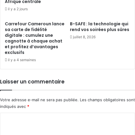
Afrique centrale
il y a 2 jours
Carrefour Cameroun lance
B-SAFE : la technologie qui
sa carte de fidélité
rend vos soirées plus sûres
digitale : cumulez une
juillet 8, 2026
cagnotte à chaque achat
et profitez d’avantages
exclusifs
il y a 4 semaines
Laisser un commentaire
Votre adresse e-mail ne sera pas publiée.
Les champs obligatoires sont
indiqués avec
*
C
o