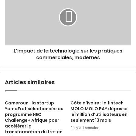
la
technologie
sur
les
pratiques
commerciales,
modernes
L'impact de la technologie sur les pratiques
commerciales, modernes
Articles similaires
Cameroun : la startup
Côte d’Ivoire : la fintech
YamoFret sélectionnée au
MOLO MOLO PAY dépasse
programme HEC
le million d’utilisateurs en
Challenge+ Afrique pour
seulement 13 mois
accélérer la
il y a 1 semaine
transformation du fret en