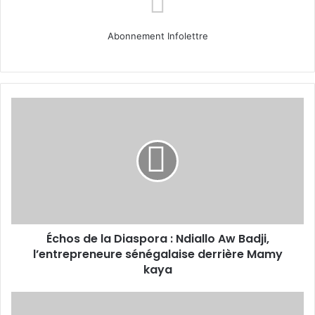
Abonnement Infolettre
Échos
de
la
Diaspora
:
Ndiallo
Aw
Badji,
l’entrepreneure
Échos de la Diaspora : Ndiallo Aw Badji,
sénégalaise
derrière
l’entrepreneure sénégalaise derrière Mamy
Mamy
kaya
kaya
L'impact
de