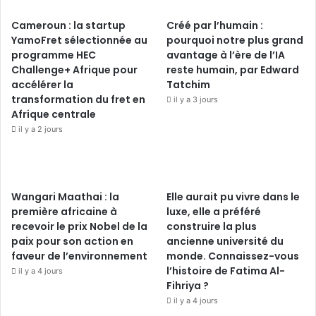
Cameroun : la startup
Créé par l’humain :
YamoFret sélectionnée au
pourquoi notre plus grand
programme HEC
avantage à l’ère de l’IA
Challenge+ Afrique pour
reste humain, par Edward
accélérer la
Tatchim
transformation du fret en
il y a 3 jours
Afrique centrale
il y a 2 jours
Wangari Maathai : la
Elle aurait pu vivre dans le
première africaine à
luxe, elle a préféré
recevoir le prix Nobel de la
construire la plus
paix pour son action en
ancienne université du
faveur de l’environnement
monde. Connaissez-vous
l’histoire de Fatima Al-
il y a 4 jours
Fihriya ?
il y a 4 jours