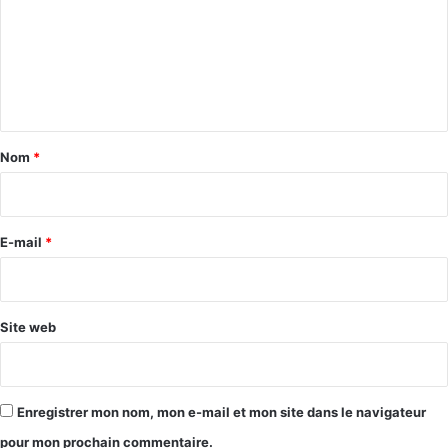
m
m
e
n
t
a
Nom
*
i
r
e
E-mail
*
*
Site web
Enregistrer mon nom, mon e-mail et mon site dans le navigateur
pour mon prochain commentaire.