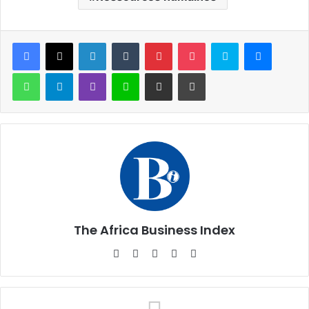
Facebook
X
Linkedin
Tumblr
Pinterest
Pocket
Skype
Messen
WhatsApp
Telegram
Viber
Ligne
Partager par email
Imprimer
The Africa Business Index
Website
Facebook
X
Linkedin
Instagram