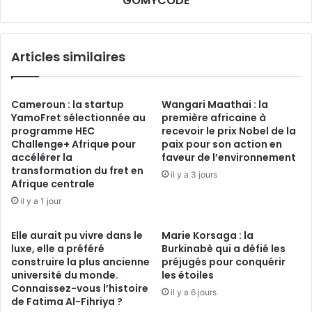
GOMYCODE
Articles similaires
Cameroun : la startup
Wangari Maathai : la
YamoFret sélectionnée au
première africaine à
programme HEC
recevoir le prix Nobel de la
Challenge+ Afrique pour
paix pour son action en
accélérer la
faveur de l’environnement
transformation du fret en
il y a 3 jours
Afrique centrale
il y a 1 jour
Elle aurait pu vivre dans le
Marie Korsaga : la
luxe, elle a préféré
Burkinabè qui a défié les
construire la plus ancienne
préjugés pour conquérir
université du monde.
les étoiles
Connaissez-vous l’histoire
il y a 6 jours
de Fatima Al-Fihriya ?