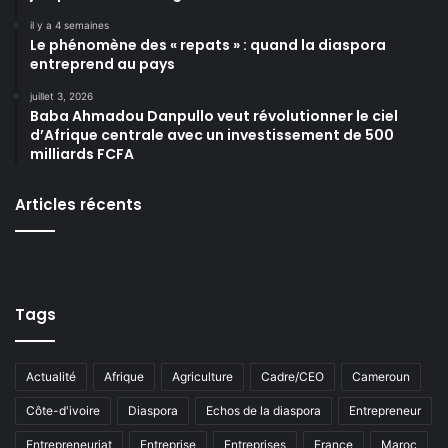
il y a 4 semaines
Le phénomène des « repats » : quand la diaspora
entreprend au pays
juillet 3, 2026
Baba Ahmadou Danpullo veut révolutionner le ciel
d’Afrique centrale avec un investissement de 500
milliards FCFA
Articles récents
Tags
Actualité
Afrique
Agriculture
Cadre/CEO
Cameroun
Côte-d'ivoire
Diaspora
Echos de la diaspora
Entrepreneur
Entrepreneuriat
Entreprise
Entreprises
France
Maroc