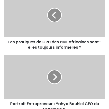
pratiques
de
GRH
des
PME
africaines
sont-
elles
Les pratiques de GRH des PME africaines sont-
toujours
informelles
elles toujours informelles ?
?
Portrait
Entrepreneur
:
Yahya
Bouhlel
CEO
de
GOMYCODE
Portrait Entrepreneur : Yahya Bouhlel CEO de