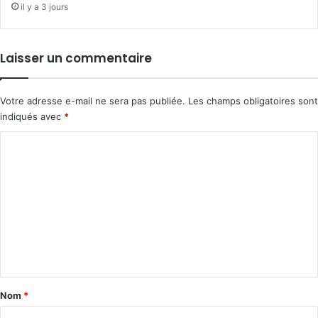
il y a 3 jours
Laisser un commentaire
Votre adresse e-mail ne sera pas publiée.
Les champs obligatoires sont
indiqués avec
*
C
o
m
m
e
n
t
a
Nom
*
i