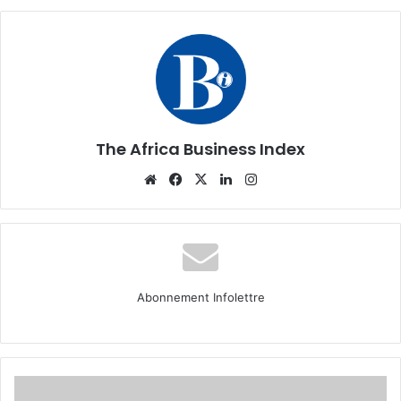
The Africa Business Index
Website
Facebook
X
Linkedin
Instagram
Abonnement Infolettre
Les