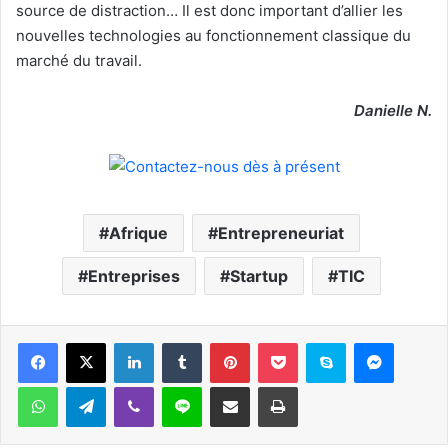
source de distraction… Il est donc important d’allier les
nouvelles technologies au fonctionnement classique du
marché du travail.
Danielle N.
Afrique
Entrepreneuriat
Entreprises
Startup
TIC
Facebook
X
Linkedin
Tumblr
Pinterest
Pocket
Skype
Messen
WhatsApp
Telegram
Viber
Ligne
Partager par email
Imprimer