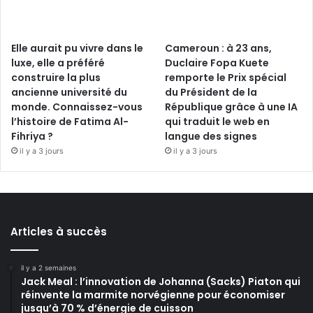
Elle aurait pu vivre dans le
Cameroun : à 23 ans,
luxe, elle a préféré
Duclaire Fopa Kuete
construire la plus
remporte le Prix spécial
ancienne université du
du Président de la
monde. Connaissez-vous
République grâce à une IA
l’histoire de Fatima Al-
qui traduit le web en
Fihriya ?
langue des signes
il y a 3 jours
il y a 3 jours
Articles à succès
il y a 2 semaines
Jack Meal : l’innovation de Johanna (Sacks) Piaton qui
réinvente la marmite norvégienne pour économiser
jusqu’à 70 % d’énergie de cuisson