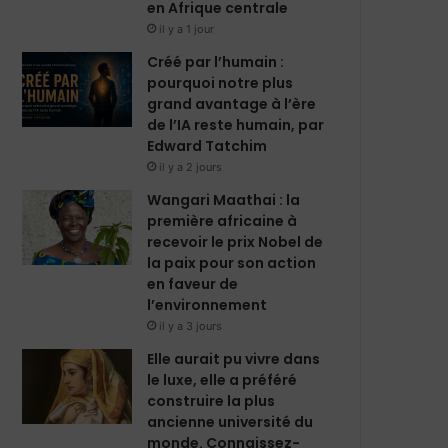
en Afrique centrale
il y a 1 jour
Créé par l’humain :
pourquoi notre plus
grand avantage à l’ère
de l’IA reste humain, par
Edward Tatchim
il y a 2 jours
Wangari Maathai : la
première africaine à
recevoir le prix Nobel de
la paix pour son action
en faveur de
l’environnement
il y a 3 jours
Elle aurait pu vivre dans
le luxe, elle a préféré
construire la plus
ancienne université du
monde. Connaissez-