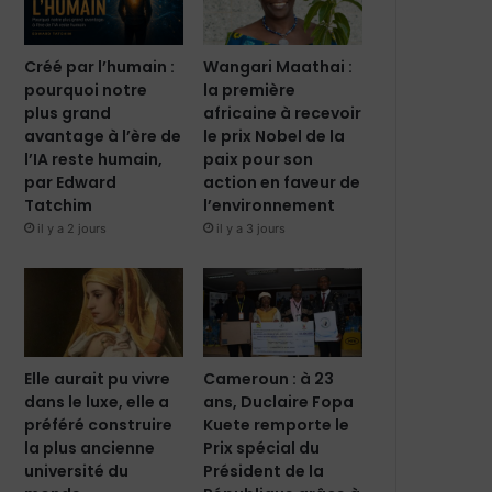
Créé par l’humain :
Wangari Maathai :
pourquoi notre
la première
plus grand
africaine à recevoir
avantage à l’ère de
le prix Nobel de la
l’IA reste humain,
paix pour son
par Edward
action en faveur de
Tatchim
l’environnement
il y a 2 jours
il y a 3 jours
Elle aurait pu vivre
Cameroun : à 23
dans le luxe, elle a
ans, Duclaire Fopa
préféré construire
Kuete remporte le
la plus ancienne
Prix spécial du
université du
Président de la