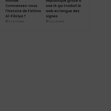
monde.
République grâce à
Connaissez-vous
une IA qui traduit le
l’histoire de Fatima
web en langue des
Al-Fihriya ?
signes
il y a 3 jours
il y a 3 jours