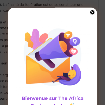
 La finalité de l’opération est de se constituer une
n cas de besoin.
 si et seulement si l’épargnant fait des versements
ermes de gestion de patrimoine, posséder une épargne
ire car elle peut aider dans des situations imprévues
es projets qui tiennent à cœur. L’épargne peut être
dire peut subvenir lorsque l’on ne dépense pas
evenus au cours d’un mois.
r son argent
on argent (dans une activité…) avec l’objectif de générer
ce dépend du support de placement choisi. Ici, tu
ir ton gain augmenter ou simplement disparaître. En
ux tout gagner comme tu peux tout perdre. Et c’est
Bienvenue sur
The Africa
repartie logique de la recherche de rendement.