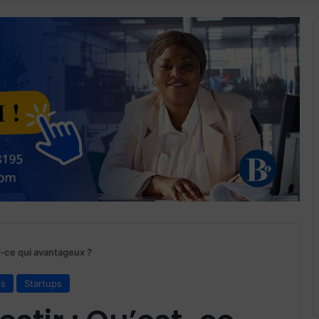
st-ce qui avantageux ?
ds
Startups