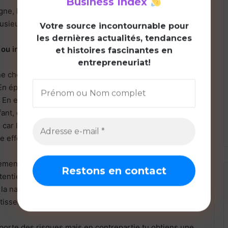
Business Index
gne, l’horizon temporel d’un investissement est
usieurs années, voire plusieurs décennies.
V
otre source incontournable pour
les dernières actualités, tendances
ou investir ?
et histoires fascinantes en
entrepreneuriat!
e chose, mais épargner ne vous éloigne pas
En épargnant, vous pouvez faire face au risque de
. En effet, si vous épargnez de l’argent pour financer le
ant, dans 10 ans, vos contributions cumulées ne
s car le prix du passeport aura peut-être doublé voire
re effort d’épargne vain.
ement, il y a une décision, un objectif, un arbitrage
entiel et le risque. L’investissement est par nature
t la nature de l’investissement. Néanmoins, si vous
stissement vous serez gagnant !
mporte des risques mais en contrepartie tu obtiens une