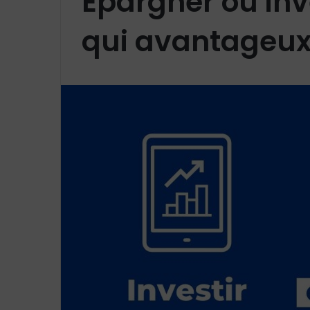
Epargner ou inve
qui avantageux