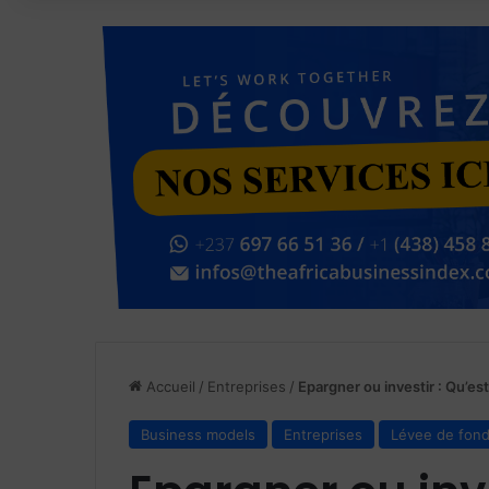
Accueil
/
Entreprises
/
Epargner ou investir : Qu’e
Business models
Entreprises
Lévee de fon