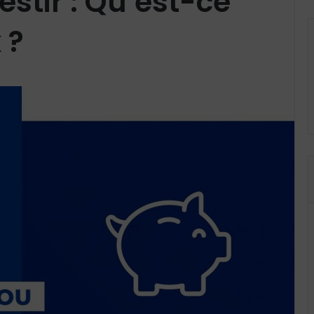
stir : Qu’est-ce
 ?