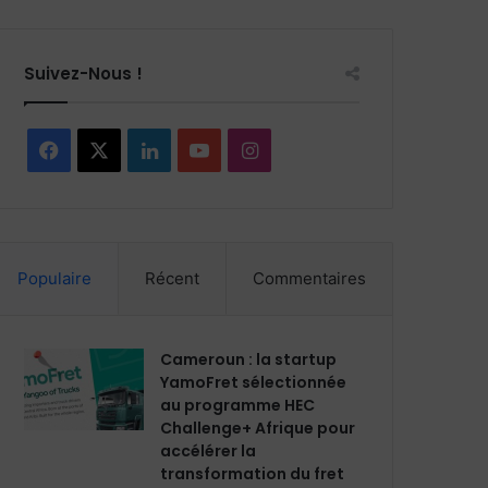
Suivez-Nous !
Facebook
X
Linkedin
YouTube
Instagram
Populaire
Récent
Commentaires
Cameroun : la startup
YamoFret sélectionnée
au programme HEC
Challenge+ Afrique pour
accélérer la
transformation du fret