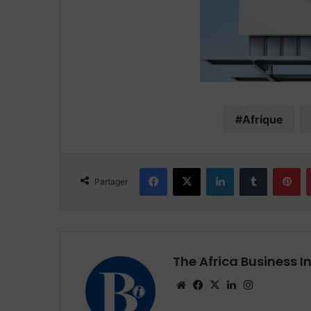
Afrique
Facebook
X
Linkedin
Tumblr
Pi
Partager
The Africa Business I
Website
Facebook
X
Linkedin
Instagram