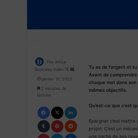
The Africa
Tu as de l’argent et tu
Follow
Envoyer
Business Index
Avant de comprendre c
on
un
janvier 31, 2023
X
courriel
chaque mot dans son 
2 minutes de
mêmes objectifs.
lecture
Qu’est-ce que c’est q
Facebook
X
Linkedin
Tumblr
Pinterest
Reddit
Epargner c’est mettre d
projet. C’est un mécan
Pocket
Skype
Messenger
une partie de ses reve