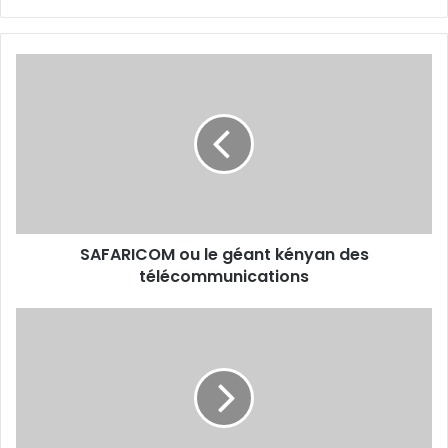
SAFARICOM
ou
le
géant
kényan
des
télécommunications
SAFARICOM ou le géant kényan des
télécommunications
Jonathan
Morrison,
la
force
tranquille !