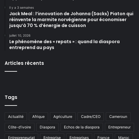
il y a 3 semaines
Jack Meal : l’innovation de Johanna (Sacks) Piaton qui
réinvente la marmite norvégienne pour économiser
jusqu’à 70 % d’énergie de cuisson
juillet 10, 2026
Le phénomène des « repats » : quand la diaspora
entreprend au pays
Articles récents
Tags
Actualité
Afrique
Agriculture
Cadre/CEO
Cameroun
Côte-d'ivoire
Diaspora
Echos de la diaspora
Entrepreneur
Entrepreneuriat
Entreprise
Entreprises
France
Maroc