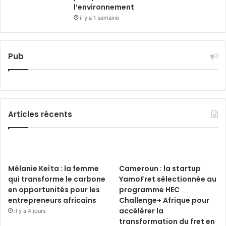
l’environnement
il y a 1 semaine
Pub
Articles récents
Mélanie Keïta : la femme
Cameroun : la startup
qui transforme le carbone
YamoFret sélectionnée au
en opportunités pour les
programme HEC
entrepreneurs africains
Challenge+ Afrique pour
accélérer la
il y a 4 jours
transformation du fret en