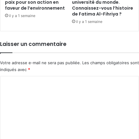
paix pour son action en
université du monde.
faveur de l’environnement
Connaissez-vous l’histoire
de Fatima Al-Fihriya ?
il y a 1 semaine
il y a 1 semaine
Laisser un commentaire
Votre adresse e-mail ne sera pas publiée.
Les champs obligatoires sont
indiqués avec
*
C
o
m
m
e
n
t