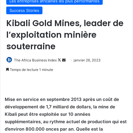
Les entreprises africaines les plus performantes
Success Stories
Kibali Gold Mines, leader de
l’exploitation minière
souterraine
Follow
Envoyer
The Africa Business Index
janvier 26, 2023
on
un
Temps de lecture 1 minute
X
courriel
Mise en service en septembre 2013 après un coût de
développement de 1,7 milliard de dollars, la mine de
Kibali peut être exploitée sur 10 années
supplémentaires, au rythme actuel de production qui est
d’environ 800.000 onces par an. Quelle est la