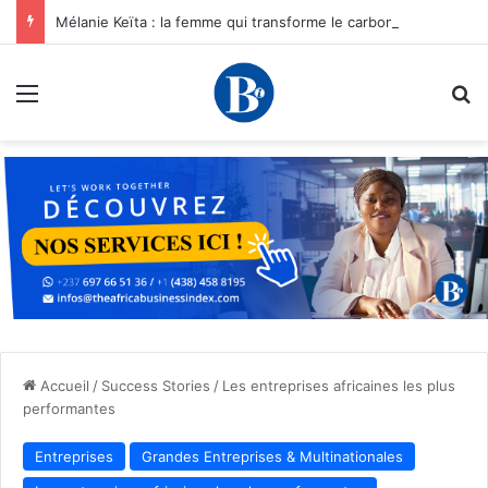
Mélanie Keïta : la femme qui transforme le carbone en opportunités pour les entrepreneurs africains
Menu
R
Accueil
/
Success Stories
/
Les entreprises africaines les plus
performantes
Entreprises
Grandes Entreprises & Multinationales