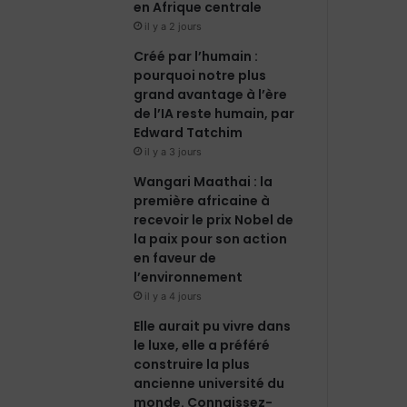
en Afrique centrale
m
il y a 2 jours
Créé par l’humain :
pourquoi notre plus
grand avantage à l’ère
de l’IA reste humain, par
Edward Tatchim
il y a 3 jours
Wangari Maathai : la
première africaine à
recevoir le prix Nobel de
la paix pour son action
en faveur de
l’environnement
il y a 4 jours
Elle aurait pu vivre dans
le luxe, elle a préféré
construire la plus
ancienne université du
monde. Connaissez-