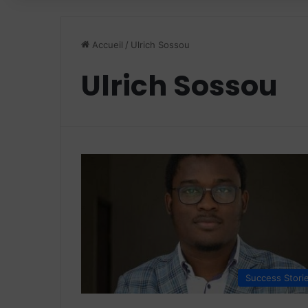
Accueil
/
Ulrich Sossou
Ulrich Sossou
Success Stori