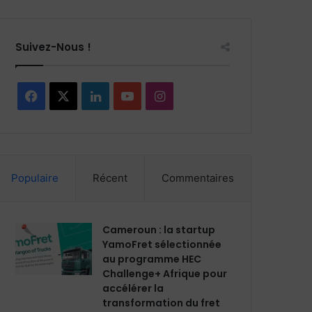
Suivez-Nous !
F
X
L
Y
I
a
i
o
n
c
n
u
s
Populaire
Récent
Commentaires
e
k
T
t
b
e
u
a
Cameroun : la startup
o
d
b
g
YamoFret sélectionnée
au programme HEC
o
i
e
r
Challenge+ Afrique pour
accélérer la
k
n
a
transformation du fret