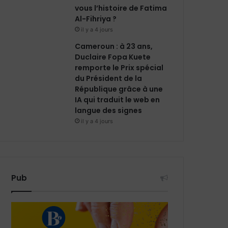
vous l’histoire de Fatima
Al-Fihriya ?
il y a 4 jours
Cameroun : à 23 ans,
Duclaire Fopa Kuete
remporte le Prix spécial
du Président de la
République grâce à une
IA qui traduit le web en
langue des signes
il y a 4 jours
Pub