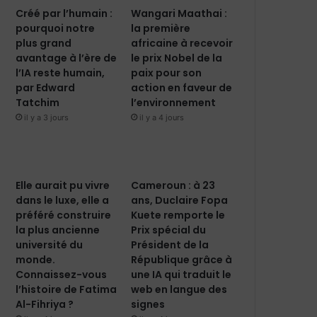
Créé par l’humain :
Wangari Maathai :
pourquoi notre
la première
plus grand
africaine à recevoir
avantage à l’ère de
le prix Nobel de la
l’IA reste humain,
paix pour son
par Edward
action en faveur de
Tatchim
l’environnement
il y a 3 jours
il y a 4 jours
Elle aurait pu vivre
Cameroun : à 23
dans le luxe, elle a
ans, Duclaire Fopa
préféré construire
Kuete remporte le
la plus ancienne
Prix spécial du
université du
Président de la
monde.
République grâce à
Connaissez-vous
une IA qui traduit le
l’histoire de Fatima
web en langue des
Al-Fihriya ?
signes