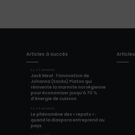
Articles à succès
Article
il y a 2 semaines
Jack Meal : l’innovation de
Johanna (Sacks) Piaton qui
réinvente la marmite norvégienne
pour économiser jusqu’à 70 %
d’énergie de cuisson
il y a 4 semaines
Le phénomène des « repats » :
quand la diaspora entreprend au
pays