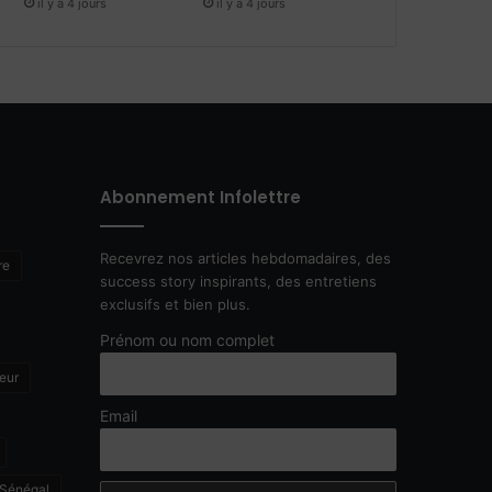
il y a 4 jours
il y a 4 jours
Abonnement Infolettre
Recevrez nos articles hebdomadaires, des
re
success story inspirants, des entretiens
exclusifs et bien plus.
Prénom ou nom complet
eur
Email
Sénégal