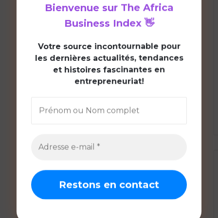
Bienvenue sur
The Africa
Business Index
👋
V
otre source incontournable pour
les dernières actualités, tendances
et histoires fascinantes en
entrepreneuriat!