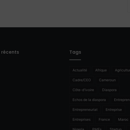
s récents
Tags
Actualité
Afrique
Agricultu
Cadre/CEO
Cameroun
Côte-d'ivoire
Diaspora
Echos de la diaspora
Entrepren
Entrepreneuriat
Entreprise
Entreprises
France
Maroc
Nigeria
PMEs
Startup