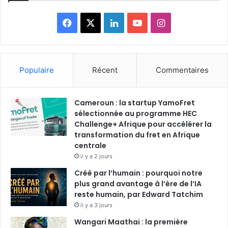
F
X
L
Y
I
a
i
o
n
c
n
u
s
Populaire
Récent
Commentaires
e
k
T
t
Cameroun : la startup YamoFret
b
e
u
a
sélectionnée au programme HEC
o
Challenge+ Afrique pour accélérer la
d
b
g
transformation du fret en Afrique
o
i
e
r
centrale
il y a 2 jours
k
n
a
Créé par l’humain : pourquoi notre
plus grand avantage à l’ère de l’IA
m
reste humain, par Edward Tatchim
il y a 3 jours
Wangari Maathai : la première