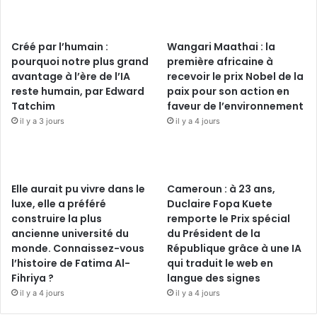
Créé par l’humain :
Wangari Maathai : la
pourquoi notre plus grand
première africaine à
avantage à l’ère de l’IA
recevoir le prix Nobel de la
reste humain, par Edward
paix pour son action en
Tatchim
faveur de l’environnement
il y a 3 jours
il y a 4 jours
Elle aurait pu vivre dans le
Cameroun : à 23 ans,
luxe, elle a préféré
Duclaire Fopa Kuete
construire la plus
remporte le Prix spécial
ancienne université du
du Président de la
monde. Connaissez-vous
République grâce à une IA
l’histoire de Fatima Al-
qui traduit le web en
Fihriya ?
langue des signes
il y a 4 jours
il y a 4 jours