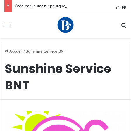
Créé par l’humain : pourquoi notre plus grand avantage à l’ère de l’IA reste humain, par Edward Tatchim
EN
FR
Menu
R
Accueil
/
Sunshine Service BNT
Sunshine Service
BNT