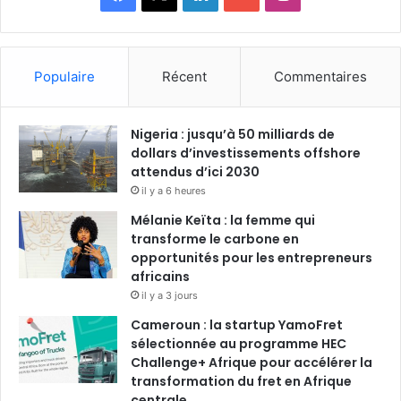
a
i
o
n
c
n
u
s
Populaire
Récent
Commentaires
e
k
T
t
Nigeria : jusqu’à 50 milliards de
b
e
u
a
dollars d’investissements offshore
o
attendus d’ici 2030
d
b
g
il y a 6 heures
o
i
e
r
Mélanie Keïta : la femme qui
transforme le carbone en
k
n
a
opportunités pour les entrepreneurs
africains
m
il y a 3 jours
Cameroun : la startup YamoFret
sélectionnée au programme HEC
Challenge+ Afrique pour accélérer la
transformation du fret en Afrique
centrale