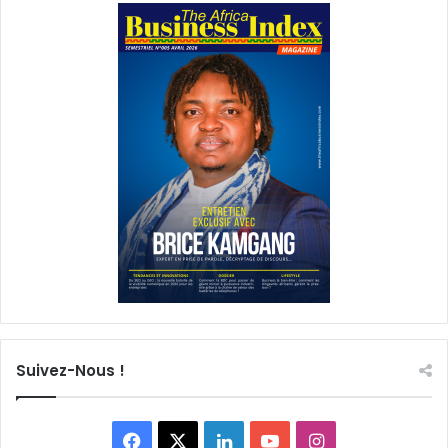
Suivez-Nous !
F
X
L
Y
I