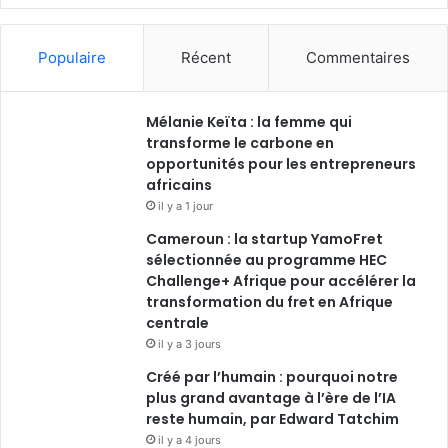
a
i
o
n
c
n
u
s
Populaire
Récent
Commentaires
e
k
T
t
Mélanie Keïta : la femme qui
b
e
u
a
transforme le carbone en
o
opportunités pour les entrepreneurs
d
b
g
africains
o
i
e
r
il y a 1 jour
Cameroun : la startup YamoFret
k
n
a
sélectionnée au programme HEC
Challenge+ Afrique pour accélérer la
m
transformation du fret en Afrique
centrale
il y a 3 jours
Créé par l’humain : pourquoi notre
plus grand avantage à l’ère de l’IA
reste humain, par Edward Tatchim
il y a 4 jours