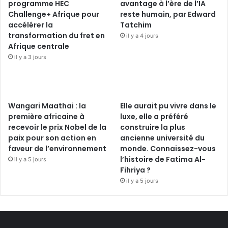
programme HEC
avantage à l’ère de l’IA
Challenge+ Afrique pour
reste humain, par Edward
accélérer la
Tatchim
transformation du fret en
il y a 4 jours
Afrique centrale
il y a 3 jours
Wangari Maathai : la
Elle aurait pu vivre dans le
première africaine à
luxe, elle a préféré
recevoir le prix Nobel de la
construire la plus
paix pour son action en
ancienne université du
faveur de l’environnement
monde. Connaissez-vous
l’histoire de Fatima Al-
il y a 5 jours
Fihriya ?
il y a 5 jours