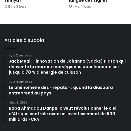
Fihriya ?
langue des signes
il y a 3 jours
il y a 4 jours
Articles à succès
il y a 2 semaines
Jack Meal : l’innovation de Johanna (Sacks) Piaton qui
réinvente la marmite norvégienne pour économiser
jusqu’à 70 % d’énergie de cuisson
il y a 4 semaines
Le phénomène des « repats » : quand la diaspora
entreprend au pays
juillet 3, 2026
Baba Ahmadou Danpullo veut révolutionner le ciel
d’Afrique centrale avec un investissement de 500
milliards FCFA