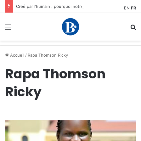
Créé par l’humain : pourquoi notre plus grand avantage à l’ère de l’IA reste humain, par Edward Tatchim
EN
FR
Menu
R
Accueil
/
Rapa Thomson Ricky
Rapa Thomson
Ricky