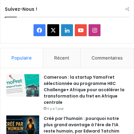
Suivez-Nous !
F
X
L
Y
I
a
i
o
n
c
n
u
s
Populaire
Récent
Commentaires
e
k
T
t
Cameroun : la startup YamoFret
b
e
u
a
sélectionnée au programme HEC
o
Challenge+ Afrique pour accélérer la
d
b
g
transformation du fret en Afrique
o
i
e
r
centrale
il y a 1 jour
k
n
a
Créé par l’humain : pourquoi notre
plus grand avantage à l’ère de l’IA
m
reste humain, par Edward Tatchim