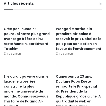
Articles récents
Créé par l’humain :
Wangari Maathai : la
pourquoi notre plus grand
première africaine à
avantage à l’ère de l’IA
recevoir le prix Nobel de la
reste humain, par Edward
paix pour son action en
Tatchim
faveur de l’environnement
il y a 2 jours
il y a 3 jours
Elle aurait pu vivre dans le
Cameroun : à 23 ans,
luxe, elle a préféré
Duclaire Fopa Kuete
construire la plus
remporte le Prix spécial
ancienne université du
du Président de la
monde. Connaissez-vous
République grâce à une IA
l’histoire de Fatima Al-
qui traduit le web en