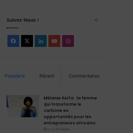
Suivez-Nous !
F
X
L
Y
I
a
i
o
n
c
n
u
s
Populaire
Récent
Commentaires
e
k
T
t
b
e
u
a
Mélanie Keïta : la femme
o
d
b
g
qui transforme le
carbone en
o
i
e
r
opportunités pour les
entrepreneurs africains
k
n
a
il y a 15 heures