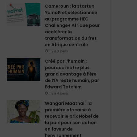
m
Cameroun : la startup
YamoFret sélectionnée
au programme HEC
Challenge+ Afrique pour
accélérer la
transformation du fret
en Afrique centrale
il y a 3 jours
Créé par l’humain :
pourquoi notre plus
grand avantage à l’ère
de l’IA reste humain, par
Edward Tatchim
il y a 4 jours
Wangari Maathai : la
première africaine à
recevoir le prix Nobel de
la paix pour son action
en faveur de
l’environnement