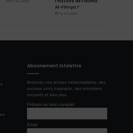
l’histoire de Fatima
il y a 5 jours
Al-Fihriya ?
il y a 5 jours
Abonnement Infolettre
Recevrez nos articles hebdomadaires, des
re
success story inspirants, des entretiens
exclusifs et bien plus.
Prénom ou nom complet
eur
Email