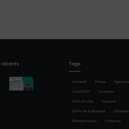
s récents
Tags
Actualité
Afrique
Agricultu
Cadre/CEO
Cameroun
Côte-d'ivoire
Diaspora
Echos de la diaspora
Entrepren
Entrepreneuriat
Entreprise