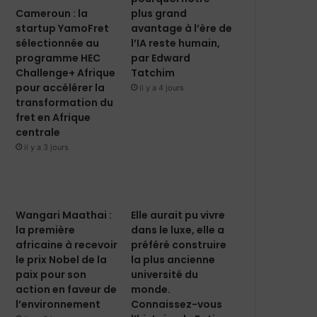
Cameroun : la
plus grand
startup YamoFret
avantage à l’ère de
sélectionnée au
l’IA reste humain,
programme HEC
par Edward
Challenge+ Afrique
Tatchim
pour accélérer la
il y a 4 jours
transformation du
fret en Afrique
centrale
il y a 3 jours
Wangari Maathai :
Elle aurait pu vivre
la première
dans le luxe, elle a
africaine à recevoir
préféré construire
le prix Nobel de la
la plus ancienne
paix pour son
université du
action en faveur de
monde.
l’environnement
Connaissez-vous