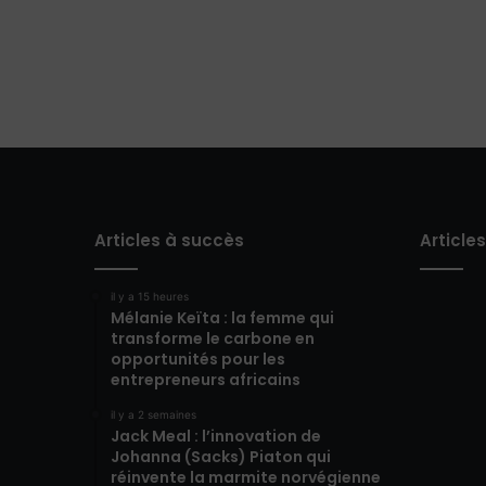
Articles à succès
Article
il y a 15 heures
Mélanie Keïta : la femme qui
transforme le carbone en
opportunités pour les
entrepreneurs africains
il y a 2 semaines
Jack Meal : l’innovation de
Johanna (Sacks) Piaton qui
réinvente la marmite norvégienne