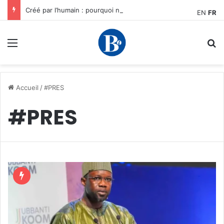
Créé par l’humain : pourquoi notre plus grand avantage à l’ère de l’IA reste humain, par Edward Tatchim
EN
FR
Menu
R
Accueil
/
#PRES
#PRES