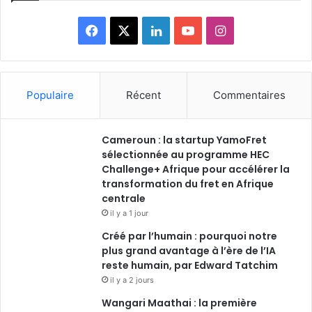
F
X
L
Y
I
a
i
o
n
c
n
u
s
Populaire
Récent
Commentaires
e
k
T
t
Cameroun : la startup YamoFret
b
e
u
a
sélectionnée au programme HEC
o
Challenge+ Afrique pour accélérer la
d
b
g
transformation du fret en Afrique
o
i
e
r
centrale
il y a 1 jour
k
n
a
Créé par l’humain : pourquoi notre
plus grand avantage à l’ère de l’IA
m
reste humain, par Edward Tatchim
il y a 2 jours
Wangari Maathai : la première