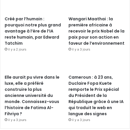
Créé par l’humain :
Wangari Maathai : la
pourquoi notre plus grand
première africaine à
avantage à l’ère de l’IA
recevoir le prix Nobel de la
reste humain, par Edward
paix pour son action en
Tatchim
faveur de l’environnement
il y a 2 jours
il y a 3 jours
Elle aurait pu vivre dans le
Cameroun : à 23 ans,
luxe, elle a préféré
Duclaire Fopa Kuete
construire la plus
remporte le Prix spécial
ancienne université du
du Président de la
monde. Connaissez-vous
République grâce à une IA
l’histoire de Fatima Al-
qui traduit le web en
Fihriya ?
langue des signes
il y a 3 jours
il y a 3 jours