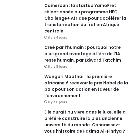
Cameroun : la startup YamoFret
k
n
a
sélectionnée au programme HEC
Challenge+ Afrique pour accélérer la
m
transformation du fret en Afrique
centrale
il y a 4 jours
Créé par l’humain : pourquoi notre
plus grand avantage à l’ère de l’IA
reste humain, par Edward Tatchim
il y a 5 jours
Wangari Maathai : la première
africaine à recevoir le prix Nobel de la
paix pour son action en faveur de
l’environnement
il y a 6 jours
Elle aurait pu vivre dans le luxe, elle a
préféré construire la plus ancienne
université du monde. Connaissez-
vous l’histoire de Fatima Al-Fihriya ?