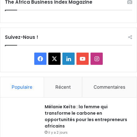
The Africa Business Index Magazine
Suivez-Nous !
F
X
L
Y
I
a
i
o
n
c
n
u
s
Populaire
Récent
Commentaires
e
k
T
t
Mélanie Keïta : la femme qui
b
e
u
a
transforme le carbone en
o
opportunités pour les entrepreneurs
d
b
g
africains
o
i
e
r
il y a 2 jours