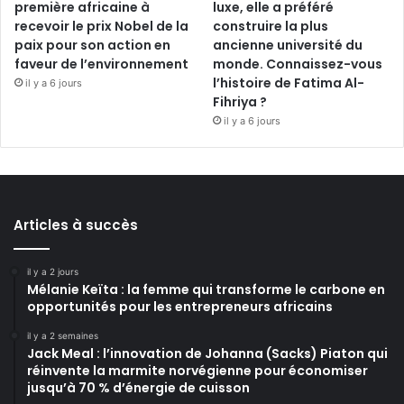
première africaine à
luxe, elle a préféré
recevoir le prix Nobel de la
construire la plus
paix pour son action en
ancienne université du
faveur de l’environnement
monde. Connaissez-vous
l’histoire de Fatima Al-
il y a 6 jours
Fihriya ?
il y a 6 jours
Articles à succès
il y a 2 jours
Mélanie Keïta : la femme qui transforme le carbone en
opportunités pour les entrepreneurs africains
il y a 2 semaines
Jack Meal : l’innovation de Johanna (Sacks) Piaton qui
réinvente la marmite norvégienne pour économiser
jusqu’à 70 % d’énergie de cuisson