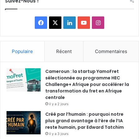
Suivez-Nous !
F
X
L
Y
I
a
i
o
n
c
n
u
s
Populaire
Récent
Commentaires
e
k
T
t
Cameroun : la startup YamoFret
b
e
u
a
sélectionnée au programme HEC
o
Challenge+ Afrique pour accélérer la
d
b
g
transformation du fret en Afrique
o
i
e
r
centrale
il y a 2 jours
k
n
a
Créé par l’humain : pourquoi notre
plus grand avantage à l’ère de l’IA
m
reste humain, par Edward Tatchim
il y a 3 jours