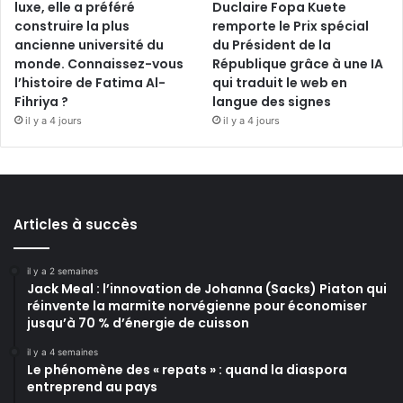
luxe, elle a préféré
Duclaire Fopa Kuete
construire la plus
remporte le Prix spécial
ancienne université du
du Président de la
monde. Connaissez-vous
République grâce à une IA
l’histoire de Fatima Al-
qui traduit le web en
Fihriya ?
langue des signes
il y a 4 jours
il y a 4 jours
Articles à succès
il y a 2 semaines
Jack Meal : l’innovation de Johanna (Sacks) Piaton qui
réinvente la marmite norvégienne pour économiser
jusqu’à 70 % d’énergie de cuisson
il y a 4 semaines
Le phénomène des « repats » : quand la diaspora
entreprend au pays