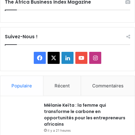
The Africa Business Index Magazine
Suivez-Nous !
F
X
L
Y
I
a
i
o
n
c
n
u
s
Populaire
Récent
Commentaires
e
k
T
t
Mélanie Keïta : la femme qui
b
e
u
a
transforme le carbone en
o
opportunités pour les entrepreneurs
d
b
g
africains
o
i
e
r
il y a 21 heures