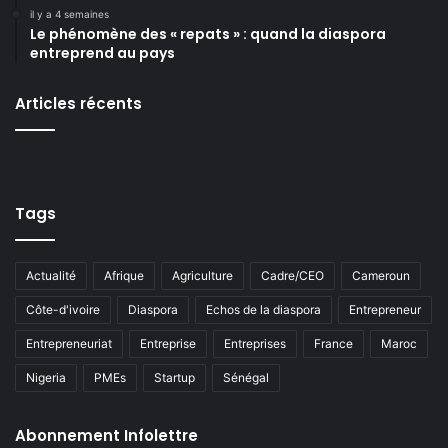
il y a 4 semaines
Le phénomène des « repats » : quand la diaspora
entreprend au pays
Articles récents
Tags
Actualité
Afrique
Agriculture
Cadre/CEO
Cameroun
Côte-d'ivoire
Diaspora
Echos de la diaspora
Entrepreneur
Entrepreneuriat
Entreprise
Entreprises
France
Maroc
Nigeria
PMEs
Startup
Sénégal
Abonnement Infolettre