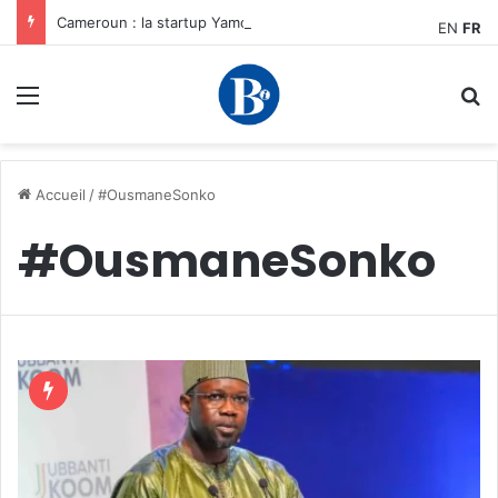
Cameroun : la startup YamoFret sélectionnée au programme HEC Challenge+ Afrique pour accélérer la transformation du fret en Afrique centrale
EN
FR
Menu
R
Accueil
/
#OusmaneSonko
#OusmaneSonko