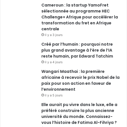
Cameroun : la startup YamoFret
k
n
a
sélectionnée au programme HEC
Challenge+ Afrique pour accélérer la
m
transformation du fret en Afrique
centrale
il y a 3 jours
Créé par l’humain : pourquoi notre
plus grand avantage à l’ère de l’IA
reste humain, par Edward Tatchim
il y a 4 jours
Wangari Maathai : la première
africaine à recevoir le prix Nobel de la
paix pour son action en faveur de
l’environnement
il y a 5 jours
Elle aurait pu vivre dans le luxe, elle a
préféré construire la plus ancienne
université du monde. Connaissez-
vous l’histoire de Fatima Al-Fihriya ?