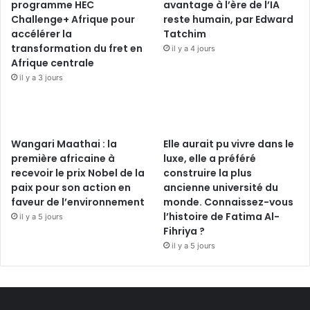
programme HEC
avantage à l’ère de l’IA
Challenge+ Afrique pour
reste humain, par Edward
accélérer la
Tatchim
transformation du fret en
il y a 4 jours
Afrique centrale
il y a 3 jours
Wangari Maathai : la
Elle aurait pu vivre dans le
première africaine à
luxe, elle a préféré
recevoir le prix Nobel de la
construire la plus
paix pour son action en
ancienne université du
faveur de l’environnement
monde. Connaissez-vous
l’histoire de Fatima Al-
il y a 5 jours
Fihriya ?
il y a 5 jours