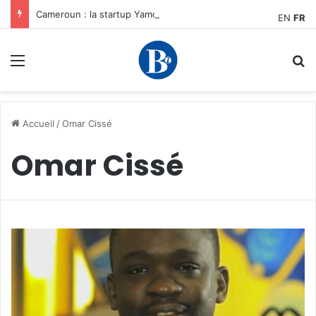
Cameroun : la startup YamoFret sélectionnée au programme HEC Challenge+ Afrique pour accélérer la transformation du fret en Afrique centrale
EN
FR
Menu
R
Accueil
/
Omar Cissé
Omar Cissé