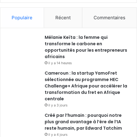
a
i
o
n
c
n
u
s
Populaire
Récent
Commentaires
e
k
T
t
Mélanie Keïta : la femme qui
b
e
u
a
transforme le carbone en
o
opportunités pour les entrepreneurs
d
b
g
africains
o
i
e
r
il y a 14 heures
Cameroun : la startup YamoFret
k
n
a
sélectionnée au programme HEC
Challenge+ Afrique pour accélérer la
m
transformation du fret en Afrique
centrale
il y a 3 jours
Créé par l’humain : pourquoi notre
plus grand avantage à l’ère de l’IA
reste humain, par Edward Tatchim
il y a 4 jours