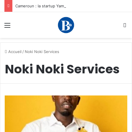
Cameroun : la startup YamoFret sélectionnée au programme HEC Challenge+ Afrique pour accélérer la transformation du fret en Afrique centrale
Menu
R
Accueil
/
Noki Noki Services
Noki Noki Services