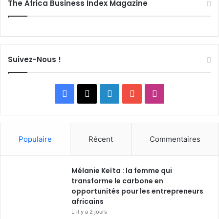
The Africa Business Index Magazine
Suivez-Nous !
F
X
L
Y
I
a
i
o
n
c
n
u
s
Populaire
Récent
Commentaires
e
k
T
t
Mélanie Keïta : la femme qui
b
e
u
a
transforme le carbone en
o
opportunités pour les entrepreneurs
d
b
g
africains
o
i
e
r
il y a 2 jours