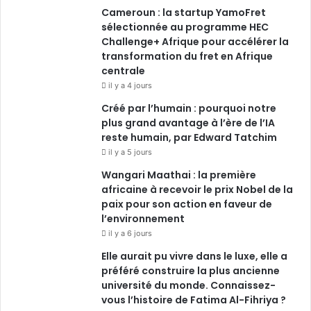
Cameroun : la startup YamoFret
k
n
a
sélectionnée au programme HEC
Challenge+ Afrique pour accélérer la
m
transformation du fret en Afrique
centrale
il y a 4 jours
Créé par l’humain : pourquoi notre
plus grand avantage à l’ère de l’IA
reste humain, par Edward Tatchim
il y a 5 jours
Wangari Maathai : la première
africaine à recevoir le prix Nobel de la
paix pour son action en faveur de
l’environnement
il y a 6 jours
Elle aurait pu vivre dans le luxe, elle a
préféré construire la plus ancienne
université du monde. Connaissez-
vous l’histoire de Fatima Al-Fihriya ?