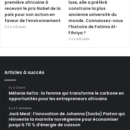
première africaine à
luxe, elle a préféré
recevoir le prix Nobel de la
construire la plus
paix pour son action en
ancienne université du
faveur de l’environnement
monde. Connaissez-vous
l’histoire de Fatima Al-
il y a 6 jours
Fihriya ?
il y a 6 jours
Articles à succès
il y a 2 jours
Mélanie Keïta : la femme qui transforme le carbone en
opportunités pour les entrepreneurs africains
il y a 2 semaines
Jack Meal : l’innovation de Johanna (Sacks) Piaton qui
réinvente la marmite norvégienne pour économiser
jusqu’à 70 % d’énergie de cuisson