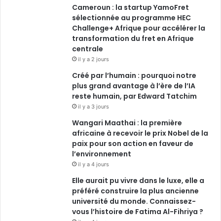
Cameroun : la startup YamoFret
k
n
a
sélectionnée au programme HEC
Challenge+ Afrique pour accélérer la
m
transformation du fret en Afrique
centrale
il y a 2 jours
Créé par l’humain : pourquoi notre
plus grand avantage à l’ère de l’IA
reste humain, par Edward Tatchim
il y a 3 jours
Wangari Maathai : la première
africaine à recevoir le prix Nobel de la
paix pour son action en faveur de
l’environnement
il y a 4 jours
Elle aurait pu vivre dans le luxe, elle a
préféré construire la plus ancienne
université du monde. Connaissez-
vous l’histoire de Fatima Al-Fihriya ?