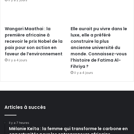
il y a 2 jours
Wangari Maathai : la
Elle aurait pu vivre dans le
première africaine à
luxe, elle a préféré
recevoir le prix Nobel de la
construire la plus
paix pour son action en
ancienne université du
faveur de l’environnement
monde. Connaissez-vous
l’histoire de Fatima Al-
il y a 4 jours
Fihriya ?
il y a 4 jours
Articles à succès
il y a 7 heures
Mélanie Keïta : la femme qui transforme le carbone en