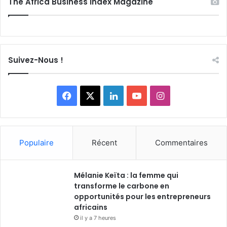
The Africa Business Index Magazine
Suivez-Nous !
F
X
L
Y
I
a
i
o
n
c
n
u
s
Populaire
Récent
Commentaires
e
k
T
t
Mélanie Keïta : la femme qui
b
e
u
a
transforme le carbone en
o
opportunités pour les entrepreneurs
d
b
g
africains
o
i
e
r
il y a 7 heures