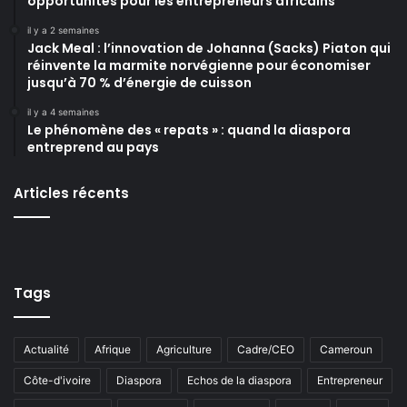
opportunités pour les entrepreneurs africains
il y a 2 semaines
Jack Meal : l’innovation de Johanna (Sacks) Piaton qui
réinvente la marmite norvégienne pour économiser
jusqu’à 70 % d’énergie de cuisson
il y a 4 semaines
Le phénomène des « repats » : quand la diaspora
entreprend au pays
Articles récents
Tags
Actualité
Afrique
Agriculture
Cadre/CEO
Cameroun
Côte-d'ivoire
Diaspora
Echos de la diaspora
Entrepreneur