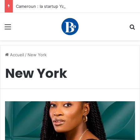
Cameroun : la startup YamoFret sélectionnée au programme HEC Challenge+ Afrique pour accélérer la transformation du fret en Afrique centrale
Menu
R
Accueil
/
New York
New York