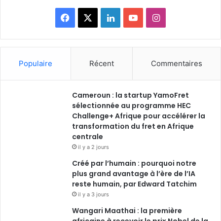
F
X
L
Y
I
a
i
o
n
c
n
u
s
Populaire
Récent
Commentaires
e
k
T
t
Cameroun : la startup YamoFret
b
e
u
a
sélectionnée au programme HEC
o
Challenge+ Afrique pour accélérer la
d
b
g
transformation du fret en Afrique
o
i
e
r
centrale
il y a 2 jours
k
n
a
Créé par l’humain : pourquoi notre
plus grand avantage à l’ère de l’IA
m
reste humain, par Edward Tatchim
il y a 3 jours
Wangari Maathai : la première