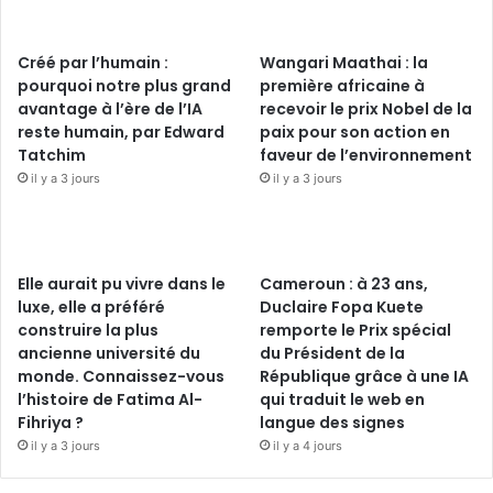
Créé par l’humain :
Wangari Maathai : la
pourquoi notre plus grand
première africaine à
avantage à l’ère de l’IA
recevoir le prix Nobel de la
reste humain, par Edward
paix pour son action en
Tatchim
faveur de l’environnement
il y a 3 jours
il y a 3 jours
Elle aurait pu vivre dans le
Cameroun : à 23 ans,
luxe, elle a préféré
Duclaire Fopa Kuete
construire la plus
remporte le Prix spécial
ancienne université du
du Président de la
monde. Connaissez-vous
République grâce à une IA
l’histoire de Fatima Al-
qui traduit le web en
Fihriya ?
langue des signes
il y a 3 jours
il y a 4 jours