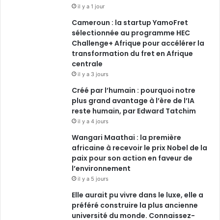
o
i
e
r
il y a 1 jour
Cameroun : la startup YamoFret
k
n
a
sélectionnée au programme HEC
Challenge+ Afrique pour accélérer la
m
transformation du fret en Afrique
centrale
il y a 3 jours
Créé par l’humain : pourquoi notre
plus grand avantage à l’ère de l’IA
reste humain, par Edward Tatchim
il y a 4 jours
Wangari Maathai : la première
africaine à recevoir le prix Nobel de la
paix pour son action en faveur de
l’environnement
il y a 5 jours
Elle aurait pu vivre dans le luxe, elle a
préféré construire la plus ancienne
université du monde. Connaissez-