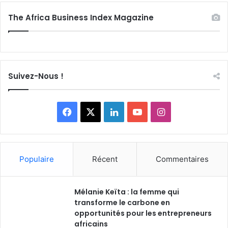
The Africa Business Index Magazine
Suivez-Nous !
F
X
L
Y
I
a
i
o
n
c
n
u
s
Populaire
Récent
Commentaires
e
k
T
t
Mélanie Keïta : la femme qui
b
e
u
a
transforme le carbone en
o
opportunités pour les entrepreneurs
d
b
g
africains