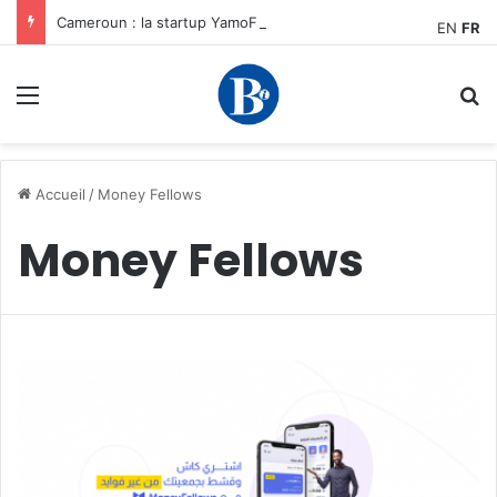
Cameroun : la startup YamoFret sélectionnée au programme HEC Challenge+ Afrique pour accélérer la transformation du fret en Afrique centrale
EN
FR
Menu
R
Accueil
/
Money Fellows
Money Fellows