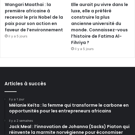
Wangari Maathai : la
Elle aurait pu vivre dans le
première africaine à
luxe, elle a préféré
recevoir le prix Nobel de la
construire la plus
paix pour son action en
ancienne université du
faveur de l’environnement
monde. Connaissez-vous
l’histoire de Fatima Al-
il y a 5 jours
Fihriya ?
il y a 5 jours
Articles à succès
il y a 1 jour
Mélanie Keïta : la femme qui transforme le carbone en
opportunités pour les entrepreneurs africains
il y a 2 semaines
Jack Meal : l’innovation de Johanna (Sacks) Piaton qui
réinvente la marmite norvégienne pour économiser