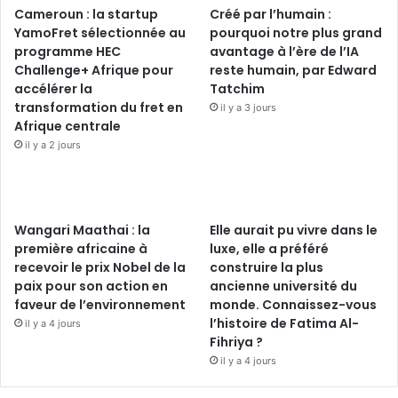
Cameroun : la startup
Créé par l’humain :
YamoFret sélectionnée au
pourquoi notre plus grand
programme HEC
avantage à l’ère de l’IA
Challenge+ Afrique pour
reste humain, par Edward
accélérer la
Tatchim
transformation du fret en
il y a 3 jours
Afrique centrale
il y a 2 jours
Wangari Maathai : la
Elle aurait pu vivre dans le
première africaine à
luxe, elle a préféré
recevoir le prix Nobel de la
construire la plus
paix pour son action en
ancienne université du
faveur de l’environnement
monde. Connaissez-vous
l’histoire de Fatima Al-
il y a 4 jours
Fihriya ?
il y a 4 jours