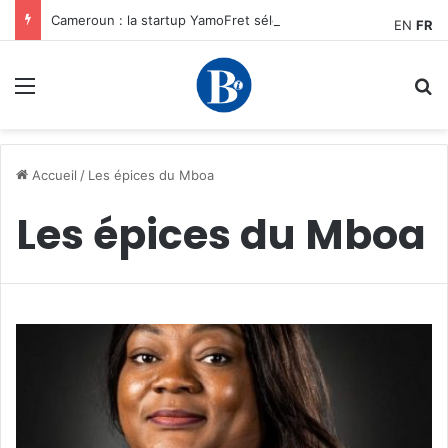
Cameroun : la startup YamoFret sélectionnée au programme HEC Challenge+ Afrique pour accélérer la transformation du fret en Afrique centrale
EN
FR
Menu
R
Accueil
/
Les épices du Mboa
Les épices du Mboa