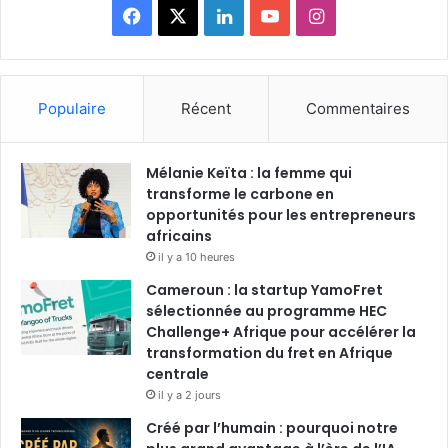
F
X
L
Y
I
a
i
o
n
c
n
u
s
Populaire
Récent
Commentaires
e
k
T
t
Mélanie Keïta : la femme qui
b
e
u
a
transforme le carbone en
o
opportunités pour les entrepreneurs
d
b
g
africains
o
i
e
r
il y a 10 heures
Cameroun : la startup YamoFret
k
n
a
sélectionnée au programme HEC
Challenge+ Afrique pour accélérer la
m
transformation du fret en Afrique
centrale
il y a 2 jours
Créé par l’humain : pourquoi notre