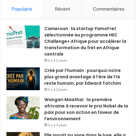
c
n
u
s
Populaire
Récent
Commentaires
e
k
T
t
Cameroun : la startup YamoFret
b
e
u
a
sélectionnée au programme HEC
o
Challenge+ Afrique pour accélérer la
d
b
g
transformation du fret en Afrique
o
i
e
r
centrale
il y a 2 jours
k
n
a
Créé par l’humain : pourquoi notre
plus grand avantage à l’ère de l’IA
m
reste humain, par Edward Tatchim
il y a 3 jours
Wangari Maathai : la première
africaine à recevoir le prix Nobel de la
paix pour son action en faveur de
l’environnement
il y a 4 jours
Elle aurait pu vivre dans le luxe, elle a