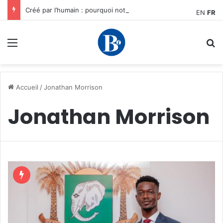
Créé par l’humain : pourquoi notre plus grand avantage à l’ère de l’IA reste humain, par Edward Tatchim
EN
FR
Menu
R
Accueil
/
Jonathan Morrison
Jonathan Morrison