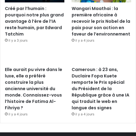
Créé par l’humain :
Wangari Maathai : la
pourquoi notre plus grand
première africaine à
avantage à l’ère de l’IA
recevoir le prix Nobel de la
reste humain, par Edward
paix pour son action en
Tatchim
faveur de l’environnement
il y a 3 jours
il y a 4 jours
Elle aurait pu vivre dans le
Cameroun : à 23 ans,
luxe, elle a préféré
Duclaire Fopa Kuete
construire la plus
remporte le Prix spécial
ancienne université du
du Président de la
monde. Connaissez-vous
République grâce à une IA
l’histoire de Fatima Al-
qui traduit le web en
Fihriya ?
langue des signes
il y a 4 jours
il y a 4 jours