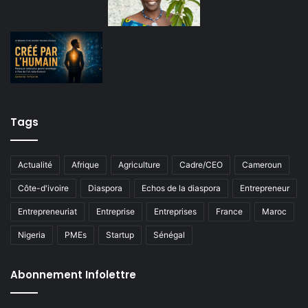
Tags
Actualité
Afrique
Agriculture
Cadre/CEO
Cameroun
Côte-d'ivoire
Diaspora
Echos de la diaspora
Entrepreneur
Entrepreneuriat
Entreprise
Entreprises
France
Maroc
Nigeria
PMEs
Startup
Sénégal
Abonnement Infolettre