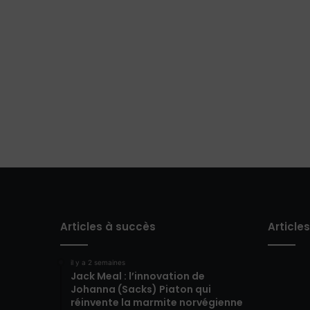
Articles à succès
Article
il y a 2 semaines
Jack Meal : l’innovation de
Johanna (Sacks) Piaton qui
réinvente la marmite norvégienne