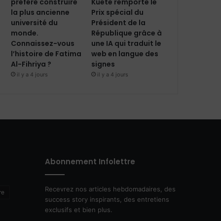
préféré construire
Kuete remporte le
la plus ancienne
Prix spécial du
université du
Président de la
monde.
République grâce à
Connaissez-vous
une IA qui traduit le
l’histoire de Fatima
web en langue des
Al-Fihriya ?
signes
il y a 4 jours
il y a 4 jours
Abonnement Infolettre
Recevrez nos articles hebdomadaires, des
re
success story inspirants, des entretiens
exclusifs et bien plus.