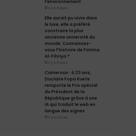
l’environnement
il y a 4 jours
Elle aurait pu vivre dans
le luxe, elle a préféré
construire la plus
ancienne université du
monde. Connaissez-
vous l’histoire de Fatima
Al-Fihriya ?
il y a 4 jours
Cameroun : à 23 ans,
Duclaire Fopa Kuete
remporte le Prix spécial
du Président de la
République grâce à une
IA qui traduit le web en
langue des signes
il y a 4 jours