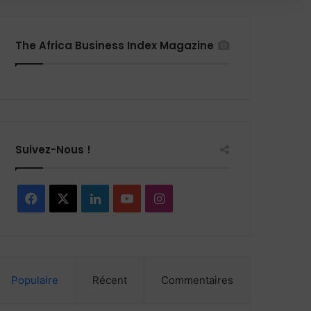
The Africa Business Index Magazine
Suivez-Nous !
F
X
L
Y
I
a
i
o
n
c
n
u
s
Populaire
Récent
Commentaires
e
k
T
t
b
e
u
a