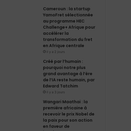
Cameroun : la startup
o
d
b
g
YamoFret sélectionnée
au programme HEC
o
i
e
r
Challenge+ Afrique pour
accélérer la
k
n
a
transformation du fret
en Afrique centrale
m
il y a 2 jours
Créé par l’humain :
pourquoi notre plus
grand avantage à l’ère
de l’IA reste humain, par
Edward Tatchim
il y a 3 jours
Wangari Maathai : la
première africaine à
recevoir le prix Nobel de
la paix pour son action
en faveur de