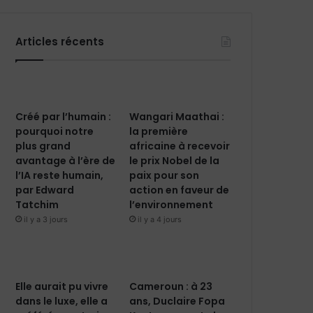
Articles récents
Créé par l’humain :
Wangari Maathai :
pourquoi notre
la première
plus grand
africaine à recevoir
avantage à l’ère de
le prix Nobel de la
l’IA reste humain,
paix pour son
par Edward
action en faveur de
Tatchim
l’environnement
il y a 3 jours
il y a 4 jours
Elle aurait pu vivre
Cameroun : à 23
dans le luxe, elle a
ans, Duclaire Fopa