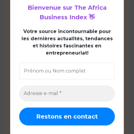
Bienvenue sur
The Africa
Business Index
👋
V
otre source incontournable pour
les dernières actualités, tendances
et histoires fascinantes en
entrepreneuriat!