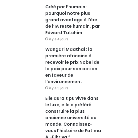
Créé par l’humain :
pourquoi notre plus
grand avantage à l’ère
de l’IA reste humain, par
Edward Tatchim
il y a 4 jours
Wangari Maathai : la
première africaine à
recevoir le prix Nobel de
la paix pour son action
en faveur de
l’environnement
il y a 5 jours
Elle aurait pu vivre dans
le luxe, elle a préféré
construire la plus
ancienne université du
monde. Connaissez-
vous l’histoire de Fatima
Al-Fihriya ?