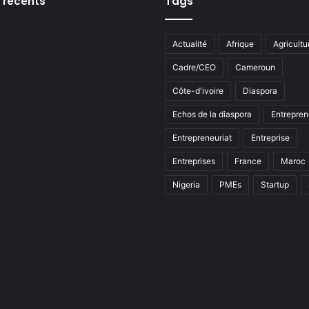
s récents
Tags
Actualité
Afrique
Agricultu
Cadre/CEO
Cameroun
Côte-d'ivoire
Diaspora
Echos de la diaspora
Entrepren
Entrepreneuriat
Entreprise
Entreprises
France
Maroc
Nigeria
PMEs
Startup