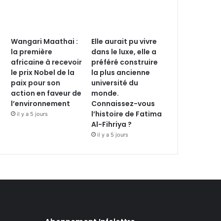
Wangari Maathai :
Elle aurait pu vivre
la première
dans le luxe, elle a
africaine à recevoir
préféré construire
le prix Nobel de la
la plus ancienne
paix pour son
université du
action en faveur de
monde.
l’environnement
Connaissez-vous
l’histoire de Fatima
il y a 5 jours
Al-Fihriya ?
il y a 5 jours