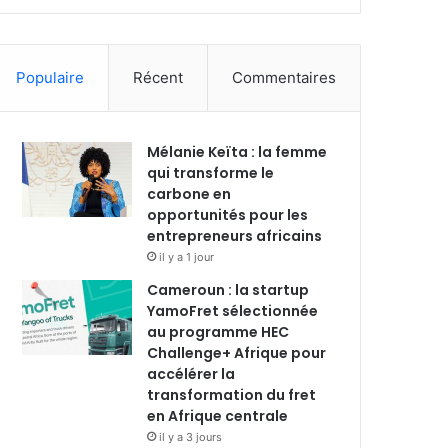
c
n
u
s
Populaire
Récent
Commentaires
e
k
T
t
b
e
u
a
Mélanie Keïta : la femme
o
d
b
g
qui transforme le
carbone en
o
i
e
r
opportunités pour les
entrepreneurs africains
k
n
a
il y a 1 jour
m
Cameroun : la startup
YamoFret sélectionnée
au programme HEC
Challenge+ Afrique pour
accélérer la
transformation du fret
en Afrique centrale
il y a 3 jours