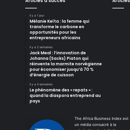
Articles à succès
Article
il y a 1 jour
Mélanie Keïta : la femme qui
transforme le carbone en
opportunités pour les
entrepreneurs africains
il y a 2 semaines
Jack Meal : l’innovation de
Johanna (Sacks) Piaton qui
réinvente la marmite norvégienne
pour économiser jusqu’à 70 %
d’énergie de cuisson
il y a 4 semaines
Le phénomène des « repats » :
quand la diaspora entreprend au
pays
The Africa Business Index est
un média consacré à la