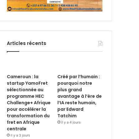
Articles récents
Cameroun : la
Créé par l’humain :
startup YamoFret
pourquoi notre
sélectionnée au
plus grand
programme HEC
avantage à l’ère de
Challenge+ Afrique
l’IA reste humain,
pour accélérer la
par Edward
transformation du
Tatchim
fret en Afrique
il y a 4 jours
centrale
il y a 3 jours