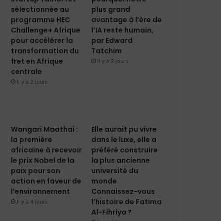
sélectionnée au
plus grand
programme HEC
avantage à l’ère de
Challenge+ Afrique
l’IA reste humain,
pour accélérer la
par Edward
transformation du
Tatchim
fret en Afrique
il y a 3 jours
centrale
il y a 2 jours
Wangari Maathai :
Elle aurait pu vivre
la première
dans le luxe, elle a
africaine à recevoir
préféré construire
le prix Nobel de la
la plus ancienne
paix pour son
université du
action en faveur de
monde.
l’environnement
Connaissez-vous
l’histoire de Fatima
il y a 4 jours
Al-Fihriya ?