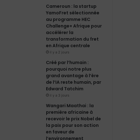
m
Cameroun : la startup
YamoFret sélectionnée
au programme HEC
Challenge+ Afrique pour
accélérer la
transformation du fret
en Afrique centrale
il y a 2 jours
Créé par l’humain :
pourquoi notre plus
grand avantage à l’ère
de l’IA reste humain, par
Edward Tatchim
il y a 3 jours
Wangari Maathai : la
première africaine à
recevoir le prix Nobel de
la paix pour son action
en faveur de
l’environnement