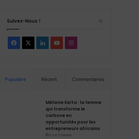
Suivez-Nous !
F
X
L
Y
I
a
i
o
n
c
n
u
s
Populaire
Récent
Commentaires
e
k
T
t
b
e
u
a
Mélanie Keïta : la femme
o
d
b
g
qui transforme le
carbone en
o
i
e
r
opportunités pour les
entrepreneurs africains
k
n
a
il y a 3 heures