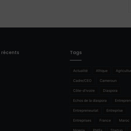
s récents
Tags
Actualité
Afrique
Agricultu
Cadre/CEO
Cameroun
Côte-d'ivoire
Diaspora
Echos de la diaspora
Entrepren
Entrepreneuriat
Entreprise
Entreprises
France
Maroc
Nigeria
PMEs
Startup