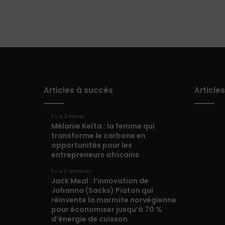
Articles à succès
Article
il y a 3 heures
Mélanie Keïta : la femme qui
transforme le carbone en
opportunités pour les
entrepreneurs africains
il y a 2 semaines
Jack Meal : l’innovation de
Johanna (Sacks) Piaton qui
réinvente la marmite norvégienne
pour économiser jusqu’à 70 %
d’énergie de cuisson