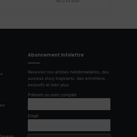
il y a 4 jours
Abonnement Infolettre
Recevrez nos articles hebdomadaires, des
re
success story inspirants, des entretiens
exclusifs et bien plus.
Prénom ou nom complet
eur
Email
Sénégal