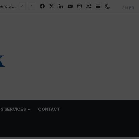
Facebook
X
Linkedin
YouTube
Instagram
Article Aléatoire
Sidebar (barre la
Switch skin
Cameroun : la startup YamoFret sélectionnée au programme HEC Challenge+ Afrique pour accélérer la transformation du fret en Afrique centrale
EN
FR
S SERVICES
CONTACT