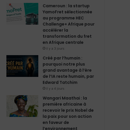
m
Cameroun : la startup
YamoFret sélectionnée
au programme HEC
Challenge+ Afrique pour
accélérer la
transformation du fret
en Afrique centrale
il y a 3 jours
Créé par l’humain :
pourquoi notre plus
grand avantage à l’ère
de l’IA reste humain, par
Edward Tatchim
il y a 4 jours
Wangari Maathai : la
première africaine à
recevoir le prix Nobel de
la paix pour son action
en faveur de
l’environnement