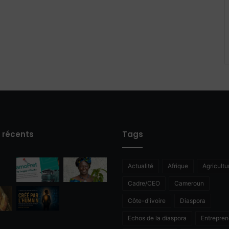
s récents
Tags
Actualité
Afrique
Agricultu
Cadre/CEO
Cameroun
Côte-d'ivoire
Diaspora
Echos de la diaspora
Entrepren