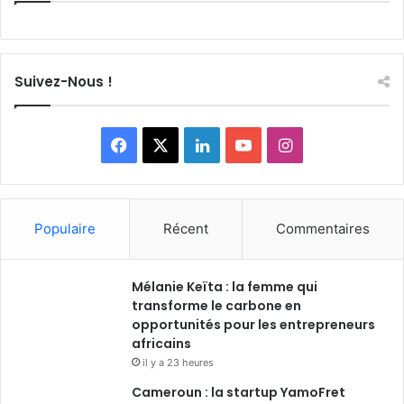
Suivez-Nous !
F
X
L
Y
I
a
i
o
n
c
n
u
s
Populaire
Récent
Commentaires
e
k
T
t
Mélanie Keïta : la femme qui
b
e
u
a
transforme le carbone en
o
opportunités pour les entrepreneurs
d
b
g
africains
o
i
e
r
il y a 23 heures
Cameroun : la startup YamoFret
k
n
a