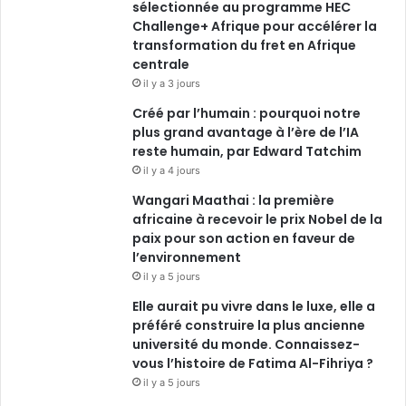
sélectionnée au programme HEC
Challenge+ Afrique pour accélérer la
m
transformation du fret en Afrique
centrale
il y a 3 jours
Créé par l’humain : pourquoi notre
plus grand avantage à l’ère de l’IA
reste humain, par Edward Tatchim
il y a 4 jours
Wangari Maathai : la première
africaine à recevoir le prix Nobel de la
paix pour son action en faveur de
l’environnement
il y a 5 jours
Elle aurait pu vivre dans le luxe, elle a
préféré construire la plus ancienne
université du monde. Connaissez-
vous l’histoire de Fatima Al-Fihriya ?
il y a 5 jours