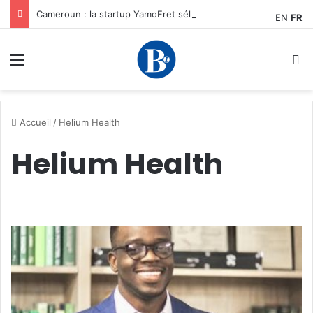
Cameroun : la startup YamoFret sélectionnée au programme HEC Challenge+ Afrique pour accélérer la transformation du fret en Afrique centrale
EN
FR
Menu
R
Accueil
/
Helium Health
Helium Health