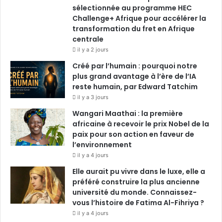
k
n
a
sélectionnée au programme HEC
Challenge+ Afrique pour accélérer la
m
transformation du fret en Afrique
centrale
il y a 2 jours
Créé par l’humain : pourquoi notre
plus grand avantage à l’ère de l’IA
reste humain, par Edward Tatchim
il y a 3 jours
Wangari Maathai : la première
africaine à recevoir le prix Nobel de la
paix pour son action en faveur de
l’environnement
il y a 4 jours
Elle aurait pu vivre dans le luxe, elle a
préféré construire la plus ancienne
université du monde. Connaissez-
vous l’histoire de Fatima Al-Fihriya ?
il y a 4 jours