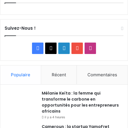
Suivez-Nous !
F
X
L
Y
I
a
i
o
n
c
n
u
s
Populaire
Récent
Commentaires
e
k
T
t
Mélanie Keïta : la femme qui
b
e
u
a
transforme le carbone en
o
opportunités pour les entrepreneurs
d
b
g
africains
o
i
e
r
il y a 4 heures
Cameroun : la startup YamoFret