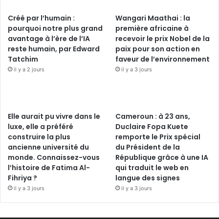
Créé par l’humain :
Wangari Maathai : la
pourquoi notre plus grand
première africaine à
avantage à l’ère de l’IA
recevoir le prix Nobel de la
reste humain, par Edward
paix pour son action en
Tatchim
faveur de l’environnement
il y a 2 jours
il y a 3 jours
Elle aurait pu vivre dans le
Cameroun : à 23 ans,
luxe, elle a préféré
Duclaire Fopa Kuete
construire la plus
remporte le Prix spécial
ancienne université du
du Président de la
monde. Connaissez-vous
République grâce à une IA
l’histoire de Fatima Al-
qui traduit le web en
Fihriya ?
langue des signes
il y a 3 jours
il y a 3 jours