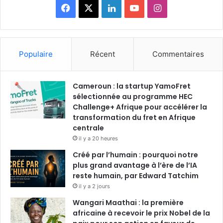
F
X
L
Y
I
a
i
o
n
c
n
u
s
Populaire
Récent
Commentaires
e
k
T
t
Cameroun : la startup YamoFret
b
e
u
a
sélectionnée au programme HEC
o
Challenge+ Afrique pour accélérer la
d
b
g
transformation du fret en Afrique
o
i
e
r
centrale
il y a 20 heures
k
n
a
Créé par l’humain : pourquoi notre
plus grand avantage à l’ère de l’IA
m
reste humain, par Edward Tatchim
il y a 2 jours
Wangari Maathai : la première
africaine à recevoir le prix Nobel de la