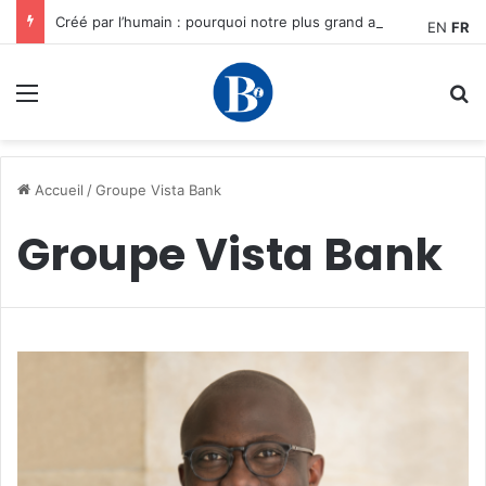
Créé par l’humain : pourquoi notre plus grand avantage à l’ère de l’IA reste humain, par Edward Tatchim
EN
FR
Menu
R
Accueil
/
Groupe Vista Bank
Groupe Vista Bank