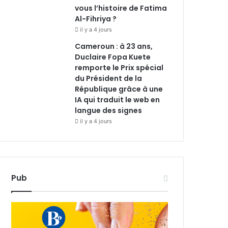
vous l’histoire de Fatima
Al-Fihriya ?
il y a 4 jours
Cameroun : à 23 ans,
Duclaire Fopa Kuete
remporte le Prix spécial
du Président de la
République grâce à une
IA qui traduit le web en
langue des signes
il y a 4 jours
Pub