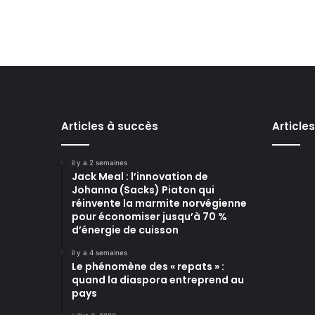
Articles à succès
Article
il y a 2 semaines
Jack Meal : l’innovation de
Johanna (Sacks) Piaton qui
réinvente la marmite norvégienne
pour économiser jusqu’à 70 %
d’énergie de cuisson
il y a 4 semaines
Le phénomène des « repats » :
quand la diaspora entreprend au
pays