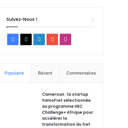
Suivez-Nous !
F
X
L
Y
I
a
i
o
n
c
n
u
s
Populaire
Récent
Commentaires
e
k
T
t
b
e
u
a
Cameroun : la startup
o
d
b
g
YamoFret sélectionnée
au programme HEC
o
i
e
r
Challenge+ Afrique pour
accélérer la
k
n
a
transformation du fret