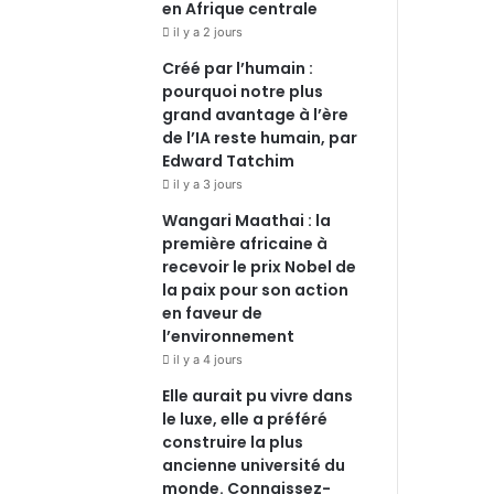
en Afrique centrale
m
il y a 2 jours
Créé par l’humain :
pourquoi notre plus
grand avantage à l’ère
de l’IA reste humain, par
Edward Tatchim
il y a 3 jours
Wangari Maathai : la
première africaine à
recevoir le prix Nobel de
la paix pour son action
en faveur de
l’environnement
il y a 4 jours
Elle aurait pu vivre dans
le luxe, elle a préféré
construire la plus
ancienne université du
monde. Connaissez-