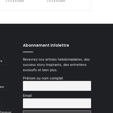
il y a 4 jours
il y a 4 jours
Abonnement Infolettre
Recevrez nos articles hebdomadaires, des
re
success story inspirants, des entretiens
exclusifs et bien plus.
Prénom ou nom complet
eur
Email
Sénégal