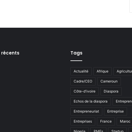
s récents
Tags
Actualité
Afrique
Agricultu
Cadre/CEO
Cameroun
Côte-d'ivoire
Diaspora
Echos de la diaspora
Entrepren
Entrepreneuriat
Entreprise
Entreprises
France
Maroc
Nigeria
PMEs
Startup