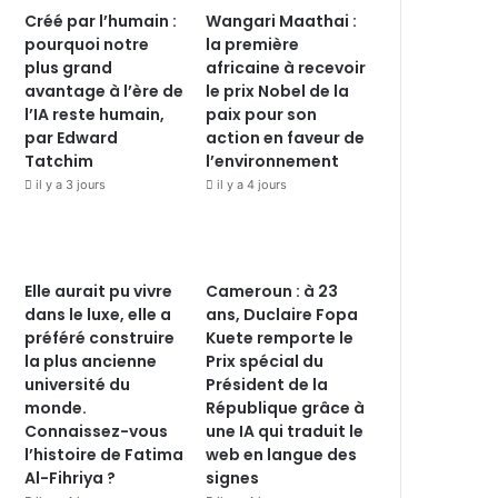
Créé par l’humain :
Wangari Maathai :
pourquoi notre
la première
plus grand
africaine à recevoir
avantage à l’ère de
le prix Nobel de la
l’IA reste humain,
paix pour son
par Edward
action en faveur de
Tatchim
l’environnement
il y a 3 jours
il y a 4 jours
Elle aurait pu vivre
Cameroun : à 23
dans le luxe, elle a
ans, Duclaire Fopa
préféré construire
Kuete remporte le
la plus ancienne
Prix spécial du
université du
Président de la
monde.
République grâce à
Connaissez-vous
une IA qui traduit le
l’histoire de Fatima
web en langue des
Al-Fihriya ?
signes