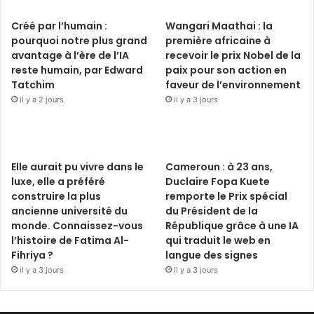
Créé par l’humain :
Wangari Maathai : la
pourquoi notre plus grand
première africaine à
avantage à l’ère de l’IA
recevoir le prix Nobel de la
reste humain, par Edward
paix pour son action en
Tatchim
faveur de l’environnement
il y a 2 jours
il y a 3 jours
Elle aurait pu vivre dans le
Cameroun : à 23 ans,
luxe, elle a préféré
Duclaire Fopa Kuete
construire la plus
remporte le Prix spécial
ancienne université du
du Président de la
monde. Connaissez-vous
République grâce à une IA
l’histoire de Fatima Al-
qui traduit le web en
Fihriya ?
langue des signes
il y a 3 jours
il y a 3 jours