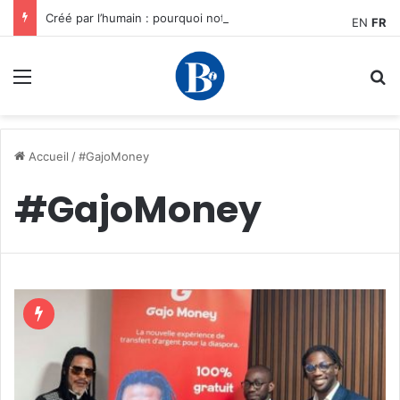
Créé par l’humain : pourquoi notre plus grand avantage à l’ère de l’IA reste humain, par Edward Tatchim
EN
FR
Menu
R
Accueil
/
#GajoMoney
#GajoMoney