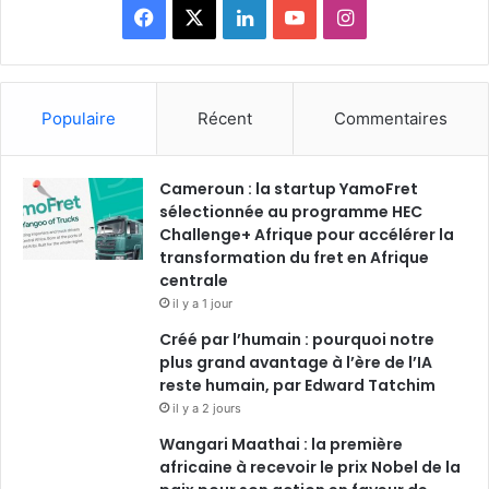
F
X
L
Y
I
a
i
o
n
c
n
u
s
Populaire
Récent
Commentaires
e
k
T
t
Cameroun : la startup YamoFret
b
e
u
a
sélectionnée au programme HEC
o
Challenge+ Afrique pour accélérer la
d
b
g
transformation du fret en Afrique
o
i
e
r
centrale
il y a 1 jour
k
n
a
Créé par l’humain : pourquoi notre
plus grand avantage à l’ère de l’IA
m
reste humain, par Edward Tatchim
il y a 2 jours
Wangari Maathai : la première
africaine à recevoir le prix Nobel de la