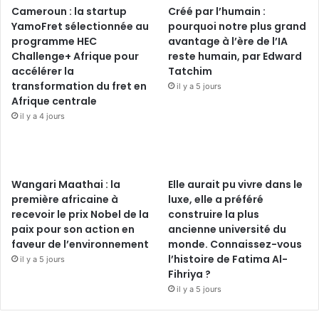
Cameroun : la startup
Créé par l’humain :
YamoFret sélectionnée au
pourquoi notre plus grand
programme HEC
avantage à l’ère de l’IA
Challenge+ Afrique pour
reste humain, par Edward
accélérer la
Tatchim
transformation du fret en
il y a 5 jours
Afrique centrale
il y a 4 jours
Wangari Maathai : la
Elle aurait pu vivre dans le
première africaine à
luxe, elle a préféré
recevoir le prix Nobel de la
construire la plus
paix pour son action en
ancienne université du
faveur de l’environnement
monde. Connaissez-vous
l’histoire de Fatima Al-
il y a 5 jours
Fihriya ?
il y a 5 jours