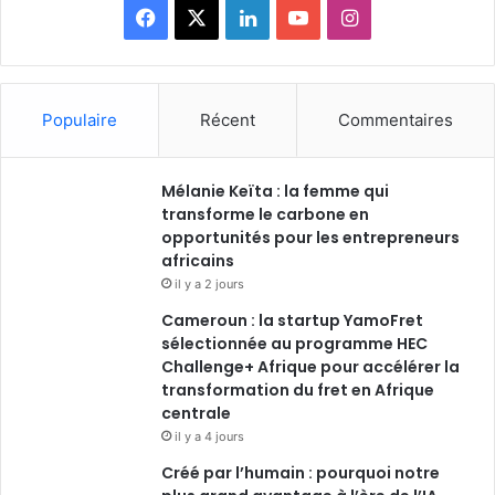
F
X
L
Y
I
a
i
o
n
c
n
u
s
Populaire
Récent
Commentaires
e
k
T
t
Mélanie Keïta : la femme qui
b
e
u
a
transforme le carbone en
o
opportunités pour les entrepreneurs
d
b
g
africains
o
i
e
r
il y a 2 jours
Cameroun : la startup YamoFret
k
n
a
sélectionnée au programme HEC
Challenge+ Afrique pour accélérer la
m
transformation du fret en Afrique
centrale
il y a 4 jours
Créé par l’humain : pourquoi notre