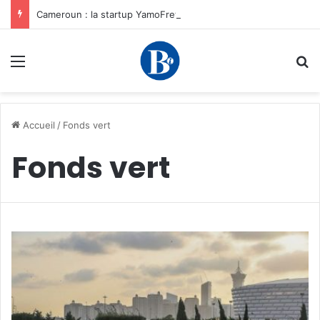
Cameroun : la startup YamoFret sélectionnée au programme HEC Challenge+ Afrique pour accélérer la transformation du fret en Afrique centrale
Menu
R
Accueil
/
Fonds vert
Fonds vert