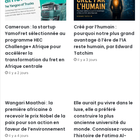
Cameroun : la startup
Créé par l’humain :
YamoFret sélectionnée au
pourquoi notre plus grand
programme HEC
avantage à l’ère de l’IA
Challenge+ Afrique pour
reste humain, par Edward
accélérer la
Tatchim
transformation du fret en
il y a 3 jours
Afrique centrale
il y a 2 jours
Wangari Maathai : la
Elle aurait pu vivre dans le
première africaine à
luxe, elle a préféré
recevoir le prix Nobel de la
construire la plus
paix pour son action en
ancienne université du
faveur de l’environnement
monde. Connaissez-vous
l’histoire de Fatima Al-
il y a 4 jours