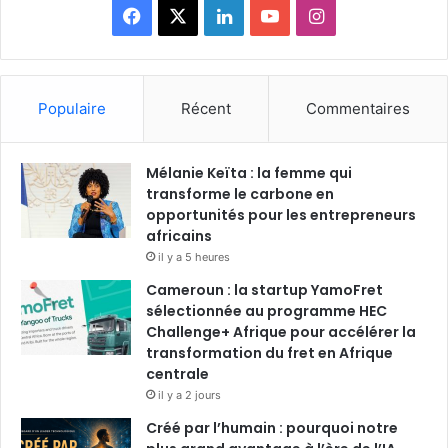
F
X
L
Y
I
a
i
o
n
c
n
u
s
Populaire
Récent
Commentaires
e
k
T
t
Mélanie Keïta : la femme qui
b
e
u
a
transforme le carbone en
o
opportunités pour les entrepreneurs
d
b
g
africains
o
i
e
r
il y a 5 heures
Cameroun : la startup YamoFret
k
n
a
sélectionnée au programme HEC
Challenge+ Afrique pour accélérer la
m
transformation du fret en Afrique
centrale
il y a 2 jours
Créé par l’humain : pourquoi notre