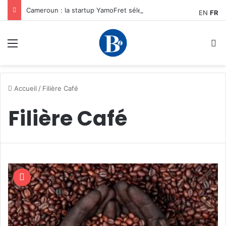
Cameroun : la startup YamoFret sélectionnée au programme HEC Challenge+ Afrique pour accélérer la transformation du fret en Afrique centrale
EN
FR
Menu
R
Accueil
/
Filière Café
Filière Café