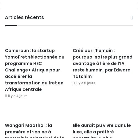
Articles récents
Cameroun : la startup
Créé par l’humain :
YamoFret sélectionnée au
pourquoi notre plus grand
programme HEC
avantage à l’ère de l’IA
Challenge+ Afrique pour
reste humain, par Edward
accélérer la
Tatchim
transformation du fret en
il y a 5 jours
Afrique centrale
il y a 4 jours
Wangari Maathai : la
Elle aurait pu vivre dans le
première africaine à
luxe, elle a préféré