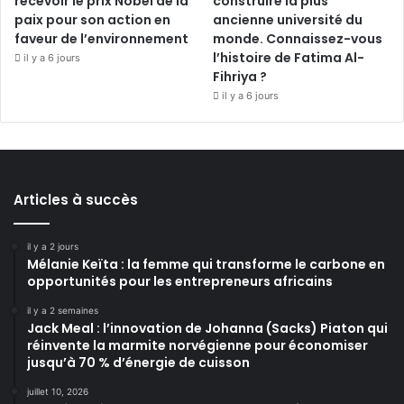
recevoir le prix Nobel de la
construire la plus
paix pour son action en
ancienne université du
faveur de l’environnement
monde. Connaissez-vous
l’histoire de Fatima Al-
il y a 6 jours
Fihriya ?
il y a 6 jours
Articles à succès
il y a 2 jours
Mélanie Keïta : la femme qui transforme le carbone en
opportunités pour les entrepreneurs africains
il y a 2 semaines
Jack Meal : l’innovation de Johanna (Sacks) Piaton qui
réinvente la marmite norvégienne pour économiser
jusqu’à 70 % d’énergie de cuisson
juillet 10, 2026