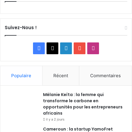
Suivez-Nous !
F
X
L
Y
I
a
i
o
n
c
n
u
s
Populaire
Récent
Commentaires
e
k
T
t
Mélanie Keïta : la femme qui
b
e
u
a
transforme le carbone en
o
opportunités pour les entrepreneurs
d
b
g
africains
o
i
e
r
il y a 2 jours
Cameroun : la startup YamoFret
k
n
a