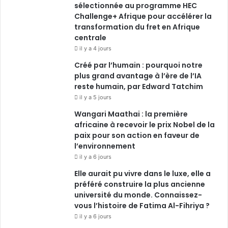
sélectionnée au programme HEC
Challenge+ Afrique pour accélérer la
m
transformation du fret en Afrique
centrale
il y a 4 jours
Créé par l’humain : pourquoi notre
plus grand avantage à l’ère de l’IA
reste humain, par Edward Tatchim
il y a 5 jours
Wangari Maathai : la première
africaine à recevoir le prix Nobel de la
paix pour son action en faveur de
l’environnement
il y a 6 jours
Elle aurait pu vivre dans le luxe, elle a
préféré construire la plus ancienne
université du monde. Connaissez-
vous l’histoire de Fatima Al-Fihriya ?
il y a 6 jours